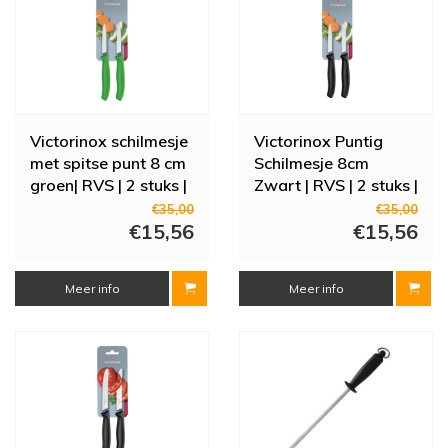
Victorinox schilmesje
Victorinox Puntig
met spitse punt 8 cm
Schilmesje 8cm
groen| RVS | 2 stuks |
Zwart | RVS | 2 stuks |
18,9(l)cm
18,9(l)cm
€35,00
€35,00
€15,56
€15,56
Meer info
Meer info