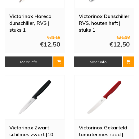
Victorinox Horeca
Victorinox Dunschiller
dunschiller, RVS |
RVS, houten heft |
stuks 1
stuks 1
€21,18
€21,18
€12,50
€12,50
Meer info
Meer info
Victorinox Zwart
Victorinox Gekarteld
schilmes zwart |10
tomatenmes rood |