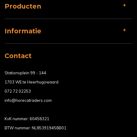
Producten
Informatie
Contact
Stationsplein 99 - 144
1703 WE te Heerhugowaard
072 72 02253
info@horecatraders.com
KvK nummer: 60458321
BTW nummer: NL853919458B01