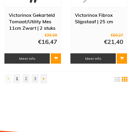
Victorinox Gekarteld
Victorinox Fibrox
Tomaat/Utility Mes
Slijpstaaf | 25 cm
11cm Zwart | 2 stuks
| RVS | 21,9(l)cm
€35,00
€60,27
€16,47
€21,40
Meer info
Meer info
1
2
3