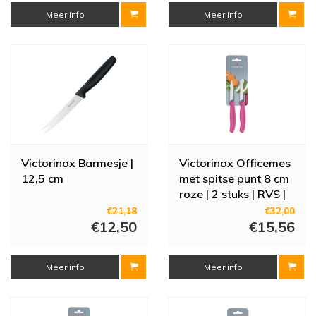
Meer info
Meer info
Victorinox Barmesje |
Victorinox Officemes
12,5 cm
met spitse punt 8 cm
roze | 2 stuks | RVS |
18,9(l)cm
€21,18
€32,00
€12,50
€15,56
Meer info
Meer info