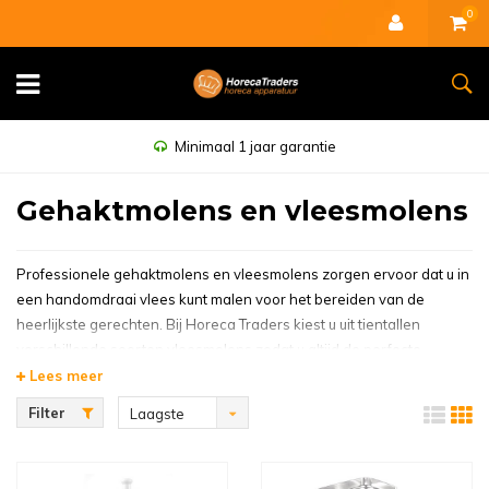
0
Minimaal 1 jaar garantie
Gehaktmolens en vleesmolens
Professionele gehaktmolens en vleesmolens zorgen ervoor dat u in
een handomdraai vlees kunt malen voor het bereiden van de
heerlijkste gerechten. Bij Horeca Traders kiest u uit tientallen
verschillende soorten vleesmolens zodat u altijd de perfecte
gehaktmachine kunt vinden. Er zijn modellen die wel tot 600 kg per
Lees meer
uur leveren. Daarnaast zijn er natuurlijk ook veel kleinere modellen
Filter
Laagste
die niet alleen in de professionele horeca keuken passen, maar ook
prijs
geschikt zijn voor thuisgebruik. Hoewel de termen gehaktmolen en
vleesmolen beide worden gebruikt, is er geen onderling verschil.