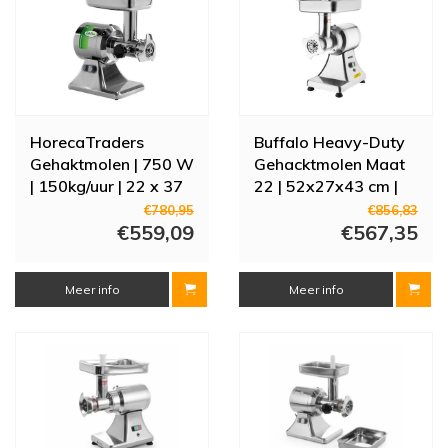
HorecaTraders
Buffalo Heavy-Duty
Gehaktmolen | 750 W
Gehacktmolen Maat
| 150kg/uur | 22 x 37
22 | 52x27x43 cm |
x 44 cm
250 kg/u
€780,95
€856,83
€559,09
€567,35
Meer info
Meer info