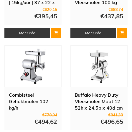
| 15kg/uur | 37 x 22 x
Vleesmolen 100 kg
44 cm
per uur
€620,15
€688,74
€395,45
€437,85
Meer info
Meer info
Combisteel
Buffalo Heavy Duty
Gehaktmolen 102
Vleesmolen Maat 12
kg/h
52h x 24,5b x 40d cm
€778,04
€841,33
€494,62
€496,65