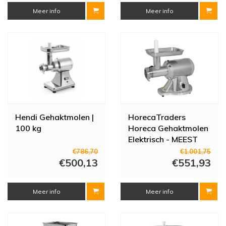
Meer info
Meer info
Hendi Gehaktmolen |
HorecaTraders
100 kg
Horeca Gehaktmolen
Elektrisch - MEEST
VERKOCHT
€786,70
€1.001,75
€500,13
€551,93
Meer info
Meer info