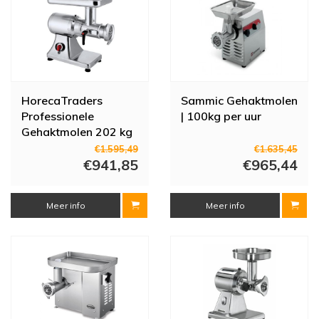
HorecaTraders
Sammic Gehaktmolen
Professionele
| 100kg per uur
Gehaktmolen 202 kg
per uur
€1.595,49
€1.635,45
€941,85
€965,44
Meer info
Meer info