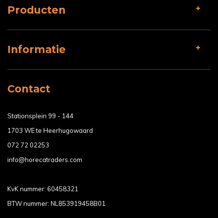
Producten
Informatie
Contact
Stationsplein 99 - 144
1703 WE te Heerhugowaard
072 72 02253
info@horecatraders.com
KvK nummer: 60458321
BTW nummer: NL853919458B01