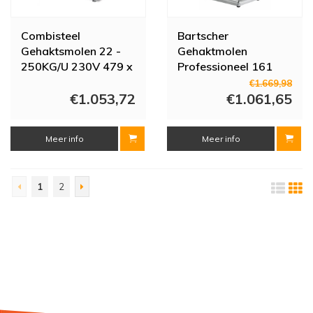
Combisteel
Bartscher
Gehaktsmolen 22 -
Gehaktmolen
250KG/U 230V 479 x
Professioneel 161
420 x 416mm
kg/h
€1.669,98
€1.053,72
€1.061,65
Meer info
Meer info
1
2