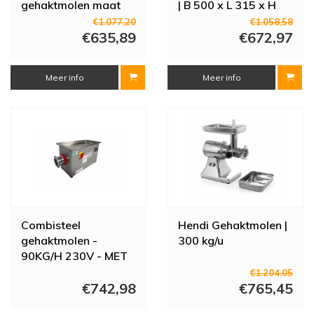
gehaktmolen maat
| B 500 x L 315 x H
22 | Aluminium & RVS
550
€1.077,20
€1.058,58
| 220-240V
€635,89
€672,97
Meer info
Meer info
Combisteel
Hendi Gehaktmolen |
gehaktmolen -
300 kg/u
90KG/H 230V - MET
VASTE KOP
€1.204,05
€742,98
€765,45