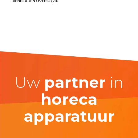
DIENBLADEN OVERIG (28)
Uw
partner
in
horeca
apparatuur