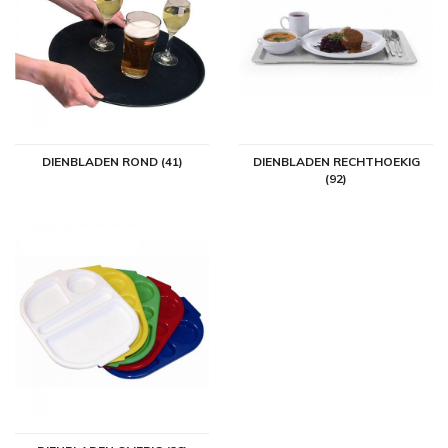
constructie hebben. Deze kunststof dienbladen met antisliplaag zijn
speciaal gemaakt voor het serveren van dranken.
Een onbreekbaar dienblad voor
dranken of gerechten
Een voorbeeld van zo’n drankendienblad is het
Antislip Glasfiber
Zwarte Dienblad
. Dit dienblad is beschikbaar in 3 formaten en
DIENBLADEN ROND (41)
DIENBLADEN RECHTHOEKIG
(92)
vrijwel onbreekbaar. Het antislip dienblad is geschikt om bier, fris of
andere dranken te serveren. Voor het serveren van gerechten is
het
Cambro Dienblad Mahonie
geschikt. Dit gelamineerde Cambro
serveerdienblad is beschikbaar in meerdere kleuren: berkenhout,
mahonie en donker graniet.