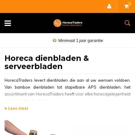
0
Minimaal 1 jaar garantie
Horeca dienbladen &
serveerbladen
HorecaTraders levert dienbladen die aan al uw wensen voldoen.
Van bamboe dienbladen tot stapelbare APS dienbladen, het
assortiment van HorecaTraders heeft voor elke horecagelegenheid
het geschikte dienblad.
Lees meer
Dienbladen lijken misschien op simpele producten waarbij weinig
techniek komt kijken, maar dat zijn het zeker niet. Zo moeten de
dienbladen stabiel in de hand liggen en krasvast zijn. Daarnaast
levert HorecaTraders ook dienbladen die een speciale kunststof