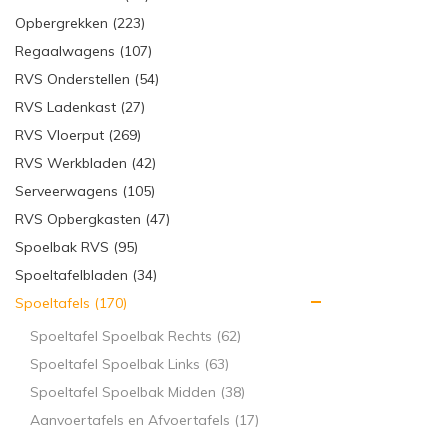
Uw horeca spoel
Opbergrekken (223)
of onderkast, g
opnemen voor per
Regaalwagens (107)
RVS Onderstellen (54)
RVS Ladenkast (27)
RVS Vloerput (269)
RVS Werkbladen (42)
Serveerwagens (105)
RVS Opbergkasten (47)
Spoelbak RVS (95)
Spoeltafelbladen (34)
Spoeltafels (170)
Spoeltafel Spoelbak Rechts (62)
Spoeltafel Spoelbak Links (63)
Spoeltafel Spoelbak Midden (38)
Aanvoertafels en Afvoertafels (17)