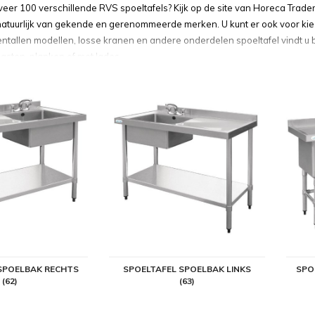
veer 100 verschillende RVS spoeltafels? Kijk op de site van Horeca Trader
atuurlijk van gekende en gerenommeerde merken. U kunt er ook voor kiez
tientallen modellen, losse kranen en andere onderdelen spoeltafel vindt u 
kasten, planken of met lades.
spoeltafels van hoogwaardig RVS
oeltafel van een gerenommeerd merk bent u zeker van een hoge kwalitei
 RVS spoeltafels kunt u uw horeca keuken volledig inrichten volgens uw w
er meer spoeltafels van de merken Combisteel, Vogue en Diamond. De me
de gewenste hoogte kunt brengen.
ltafels rechts en links
timaal te benutten kiest u voor een RVS spoeltafel met de spoelbak rechts 
alle uitvoeringen. De Combisteel RVS spoelbak is ook verkrijgbaar als inkl
tafelbladen te koop, zowel met een enkele als met een dubbele spoelba
e zijn geschikt voor gebruik in laboratoria.
SPOELBAK RECHTS
SPOELTAFEL SPOELBAK LINKS
SPO
(62)
(63)
ltafel kopen bij Horeca Traders