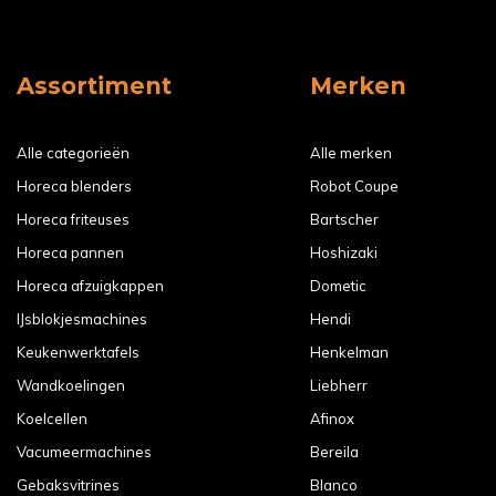
Assortiment
Merken
Alle categorieën
Alle merken
Horeca blenders
Robot Coupe
Horeca friteuses
Bartscher
Horeca pannen
Hoshizaki
Horeca afzuigkappen
Dometic
IJsblokjesmachines
Hendi
Keukenwerktafels
Henkelman
Wandkoelingen
Liebherr
Koelcellen
Afinox
Vacumeermachines
Bereila
Gebaksvitrines
Blanco