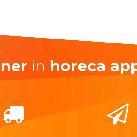
tner
in
horeca ap