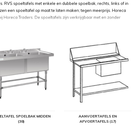
s. RVS spoeltafels met enkele en dubbele spoelbak, rechts, links of in
en een spoeltafel op maat te laten maken; tegen meerprijs. Horeca
bij Horeca Traders. De spoeltafels zijn verkrijgbaar met en zonder
t en grote duurzaamheid en dus van een lange levensduur. Door de
ensen en de beschikbare ruimte optimaal benutten. U vindt in ons
este RVS spoeltafels zijn voorzien van verstelbare poten zodat u de
of links, of juist in het midden. Ook verkrijgbaar met twee
apbare spoeltafel (in twee maten) en dus overal inzetbaar. Er zijn ook
k. Tenslotte levert Horeca Traders ook RVS AISI430 en RVS AISI304
ELTAFEL SPOELBAK MIDDEN
AANVOERTAFELS EN
(38)
AFVOERTAFELS (17)