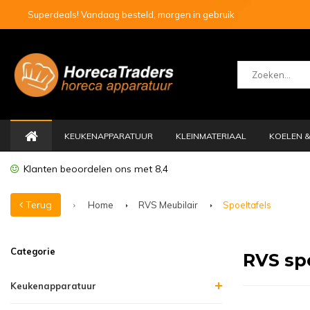
Superdeals! Vandaag besteld, morgen in gebruik
KEUKENAPPARATUUR
KLEINMATERIAAL
KOELEN &
Klanten beoordelen ons met 8,4
Terug
Home
RVS Meubilair
Spoeltafels
Categorie
RVS sp
Keukenapparatuur