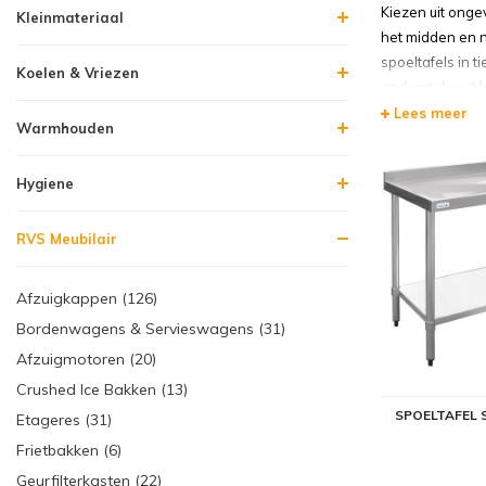
Kiezen uit onge
Kleinmateriaal
het midden en n
spoeltafels in 
Koelen & Vriezen
onderstel, met 
Lees meer
Warmhouden
Horeca 
Met een RVS sp
Hygiene
grote keuze uit
assortiment ond
RVS Meubilair
werkruimte op 
RVS spoe
Afzuigkappen (126)
Bordenwagens & Servieswagens (31)
Om uw ruimte op
spoelbakken in 
Afzuigmotoren (20)
losse RVS spoel
Crushed Ice Bakken (13)
spoeltafels. Dez
SPOELTAFEL 
Etageres (31)
RVS spoe
Frietbakken (6)
Geurfilterkasten (22)