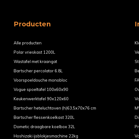
Producten
I
Alle producten
Kl
Polar vrieskast 1200L
Ve
Wastafel met kraangat
St
Bartscher percolator 6.8L
B
Voorspoeldouche monobloc
F
Vogue spoeltafel 100x60x90
O
Keukenwerktafel 90x120x60
V
Bartscher heteluchtoven (h)63,5x70x76 cm
M
Bartscher flessenkoelkast 320L
Di
Dometic draagbare koelbox 32L
Pr
Hoshizaki ijsblokjesmachine 22kg
V