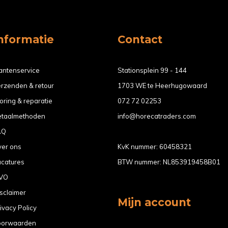
nformatie
Contact
antenservice
Stationsplein 99 - 144
rzenden & retour
1703 WE te Heerhugowaard
oring & reparatie
072 72 02253
etaalmethoden
info@horecatraders.com
AQ
ver ons
KvK nummer: 60458321
acatures
BTW nummer: NL853919458B01
VO
sclaimer
Mijn account
ivacy Policy
oorwaarden