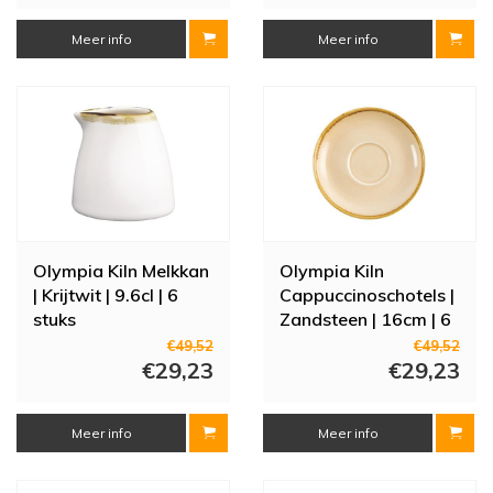
Meer info
Meer info
Olympia Kiln Melkkan
Olympia Kiln
| Krijtwit | 9.6cl | 6
Cappuccinoschotels |
stuks
Zandsteen | 16cm | 6
stuks
€49,52
€49,52
€29,23
€29,23
Meer info
Meer info