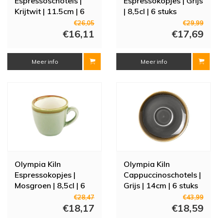
Espressoschotels |
Espressokopjes | Grijs
Krijtwit | 11.5cm | 6
| 8,5cl | 6 stuks
stuks
€26,05
€29,99
€16,11
€17,69
Meer info
Meer info
Olympia Kiln
Olympia Kiln
Espressokopjes |
Cappuccinoschotels |
Mosgroen | 8,5cl | 6
Grijs | 14cm | 6 stuks
stuks
€28,47
€43,99
€18,17
€18,59