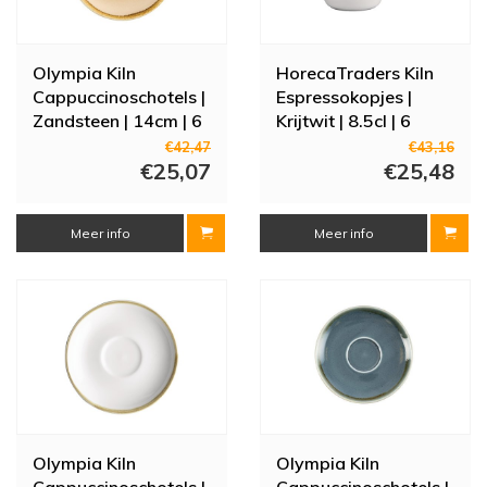
Olympia Kiln
HorecaTraders Kiln
Cappuccinoschotels |
Espressokopjes |
Zandsteen | 14cm | 6
Krijtwit | 8.5cl | 6
stuks
stuks
€42,47
€43,16
€25,07
€25,48
Meer info
Meer info
Olympia Kiln
Olympia Kiln
Cappuccinoschotels |
Cappuccinoschotels |