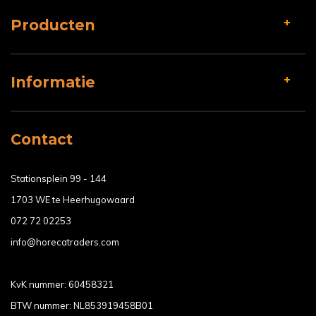
Producten
Informatie
Contact
Stationsplein 99 - 144
1703 WE te Heerhugowaard
072 72 02253
info@horecatraders.com
KvK nummer: 60458321
BTW nummer: NL853919458B01