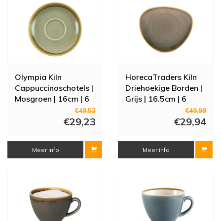
Olympia Kiln
HorecaTraders Kiln
Cappuccinoschotels |
Driehoekige Borden |
Mosgroen | 16cm | 6
Grijs | 16.5cm | 6
stuks
stuks
€49,52
€49,99
€29,23
€29,94
Meer info
Meer info