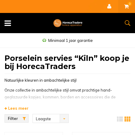
0
Minimaal 1 jaar garantie
Porselein servies “Kiln” koop je
bij HorecaTraders
Natuurlijke kleuren in ambachtelijke stijl
Onze collectie in ambachtelijke stijl omvat prachtige hand-
geglazuurde kopjes, kommen, borden en accessoires die de
presentatie van uw versbereide gerechten naar een hoger niveau
Lees meer
tillen. Elk stuk is een uniek meesterwerk, waarbij het handmatige
glazuren, natuurlijk voorkomende mineralen in de klei en subtiele
Filter
Laagste
kleurtinten samenkomen om tafelgerei te creëren dat nergens
prijs
anders te vinden is.