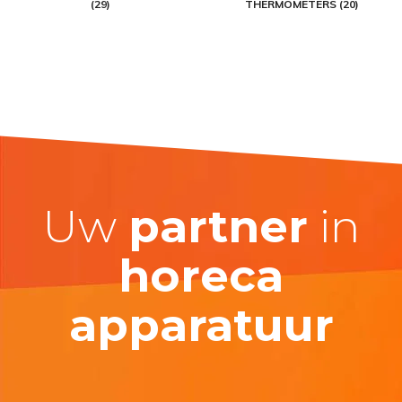
(29)
THERMOMETERS (20)
Uw
partner
in
horeca
apparatuur