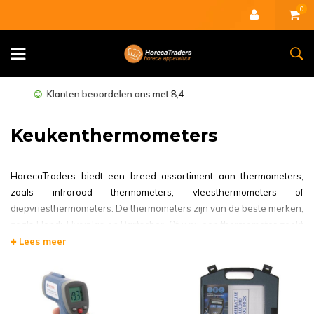
0
Minimaal 1 jaar garantie
Keukenthermometers
HorecaTraders biedt een breed assortiment aan thermometers,
zoals infrarood thermometers, vleesthermometers of
diepvriesthermometers. De thermometers zijn van de beste merken,
zoals Hendi, Hygiplas en Bartscher. Of u nu een thermometer zoekt
voor uw slagerij, horeca gelegenheid of voor thuisgebruik,
Lees meer
HorecaTraders biedt voor elke situatie een geschikte thermometer.
Digitale thermometers voor vlees
en diepvries