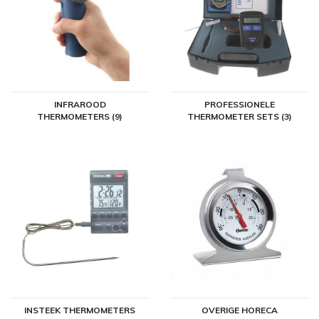
Met de
Hygiplas Vleesthermometer Professioneel
weet u zeker dat
u altijd de juiste vleestemperatuur kunt meten. Deze Hygiplas
thermometer heeft een temperatuurbereik van 0°C tot +300°C. Om
de temperatuur van diepvries- en koelkast producten te meten, is de
Bartscher Diepvries / koelkast thermometer
geschikt. Deze
Bartscher thermometer heeft een temperatuurbereik van -30 °C tot
INFRAROOD
PROFESSIONELE
+50 °C.
THERMOMETERS (9)
THERMOMETER SETS (3)
INSTEEK THERMOMETERS
OVERIGE HORECA