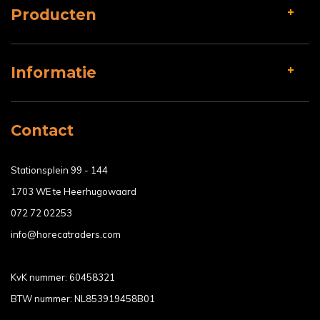
Producten
Informatie
Contact
Stationsplein 99 - 144
1703 WE te Heerhugowaard
072 72 02253
info@horecatraders.com
KvK nummer: 60458321
BTW nummer: NL853919458B01