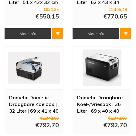
Liter | 51 x 42x 32 cm
Liter | 62 x 43 x 34
| CFF 18
cm
€931,95
€1.305,48
€550,15
€770,65
Meer info
Meer info
Dometic Dometic
Dometic Draagbare
Draagbare Koelbox |
Koel-/Vriesbox | 36
32 Liter | 69 x 41 x 40
Liter | 69 x 40 x 40
| CFX 35
cm | CFX3 35
€1.342,83
€1.342,83
€792,70
€792,70