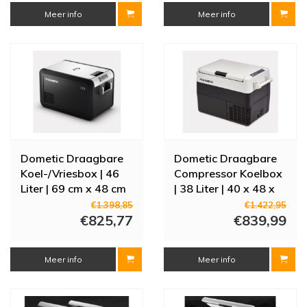
Meer info
Meer info
Dometic Draagbare
Dometic Draagbare
Koel-/Vriesbox | 46
Compressor Koelbox
Liter | 69 cm x 48 cm
| 38 Liter | 40 x 48 x
x 40 cm | CFX3 45
59 cm | CFF 45
€1.398,85
€1.422,95
€825,77
€839,99
Meer info
Meer info