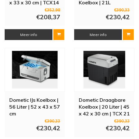
x 33 x 30 cm | TCX14
Koelbox | 21L
€352,98
€390,33
€208,37
€230,42
Meer info
Meer info
Dometic IJs Koelbox |
Dometic Draagbare
56 Liter | 52 x 43 x 57
Koelbox | 20 Liter | 45
cm
x 42 x 30 cm | TCX 21
€390,33
€390,33
€230,42
€230,42