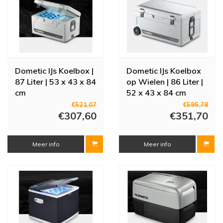
Dometic IJs Koelbox |
Dometic IJs Koelbox
87 Liter | 53 x 43 x 84
op Wielen | 86 Liter |
cm
52 x 43 x 84 cm
€521,07
€595,78
€307,60
€351,70
Meer info
Meer info