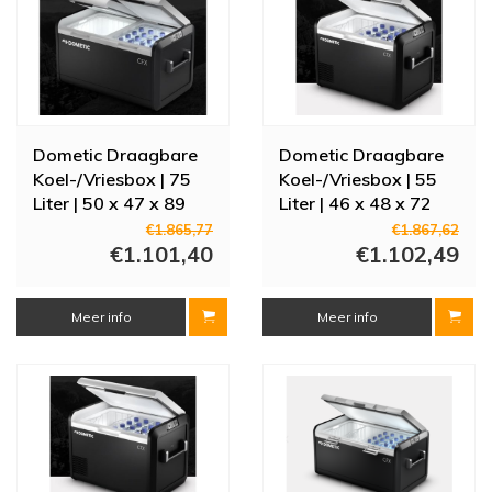
Dometic Draagbare
Dometic Draagbare
Koel-/Vriesbox | 75
Koel-/Vriesbox | 55
Liter | 50 x 47 x 89
Liter | 46 x 48 x 72
cm | CFX3 75DZ | 2
cm | CFX3 55
€1.865,77
€1.867,62
Zones
€1.101,40
€1.102,49
Meer info
Meer info