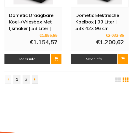
Dometic Draagbare
Dometic Elektrische
Koel-/Vriesbox Met
Koelbox | 99 Liter |
IJsmaker | 53 Liter |
53x 42x 96 cm
45 x 48 x 72 cm |
€1.955,85
€2.033,85
CFX3 55IM
€1.154,57
€1.200,62
Meer info
Meer info
1
2