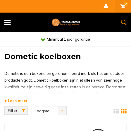
0
Minimaal 1 jaar garantie
Dometic koelboxen
Dometic is een bekend en gerenommeerd merk als het om outdoor
producten gaat. Dometic koelboxen zijn niet alleen van zeer hoge
kwaliteit, ze zijn geweldig goed in te zetten in de horeca. Daarnaast
zijn ze ook een grote aanwinst tijdens (kampeer)vakanties. Bij
Horeca Traders kiest u uit een groot assortiment Dometic
Lees meer
koelboxen. Er zijn meer dan dertig modellen!
Filter
Laagste
Alle soorten Dometic Koelboxen
prijs
De keuze uit koelboxen van het merk Dometic is groot én