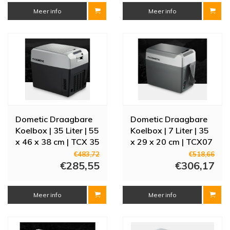
Meer info
Meer info
Dometic Draagbare
Dometic Draagbare
Koelbox | 35 Liter | 55
Koelbox | 7 Liter | 35
x 46 x 38 cm | TCX 35
x 29 x 20 cm | TCX07
€483,72
€518,66
€285,55
€306,17
Meer info
Meer info