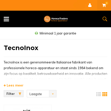
0
Minimaal 1 jaar garantie
TecnoInox
TecnoInox is een gerenommeerde Italiaanse fabrikant van
professionele horeca-apparatuur en staat sinds 1984 bekend om
zijn focus op kwaliteit, betrouwbaarheid en innovatie. Alle producten
worden ontwikkeld en geproduceerd in Italië, waarbij gebruik wordt
gemaakt van hoogwaardige materialen en moderne
Lees meer
productietechnieken. Hierdoor is TecnoInox uitgegroeid tot een
Filter
Laagste
vertrouwd merk binnen de internationale horecabranche.
prijs
De TecnoInox ijsmachine is ontwikkeld voor professioneel gebruik
en levert betrouwbare prestaties in drukke horecakeukens, bars,