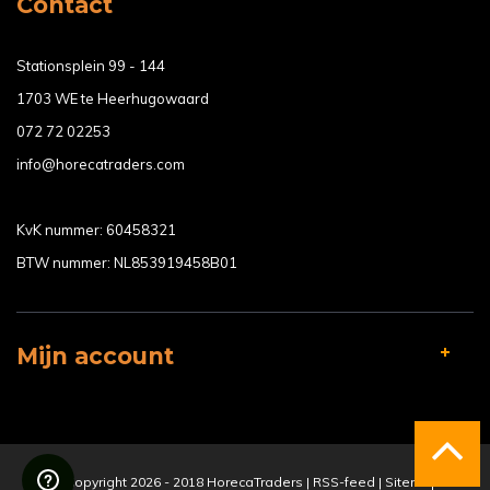
Contact
Stationsplein 99 - 144
1703 WE te Heerhugowaard
072 72 02253
info@horecatraders.com
KvK nummer: 60458321
BTW nummer: NL853919458B01
Mijn account
© Copyright 2026 - 2018 HorecaTraders |
RSS-feed
|
Sitemap