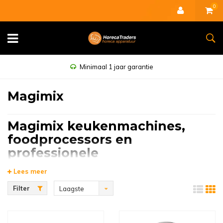
0
Minimaal 1 jaar garantie
Magimix
Magimix keukenmachines,
foodprocessors en
professionele
keukenapparatuur
Lees meer
Filter
Laagste
Magimix is een gerenommeerd Frans merk dat gespecialiseerd is in
hoogwaardige keukenmachines, foodprocessors en professionele
prijs
keukenapparatuur. Het merk staat bekend om innovatieve