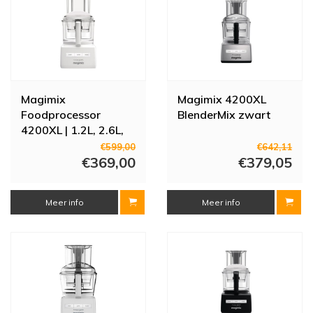
Magimix
Magimix 4200XL
Foodprocessor
BlenderMix zwart
4200XL | 1.2L, 2.6L,
3L | 950W | Wit
€599,00
€642,11
€369,00
€379,05
Meer info
Meer info