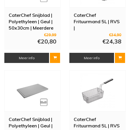
CaterChef Snijblad |
CaterChef
Polyethyleen | Geul |
Frituurmand 5L | RVS
50x30cm | Meerdere
|
Kleuren
12.4(h)x20.8x14.2cm
€29,99
€34,90
€20,80
€24,38
Meer info
Meer info
CaterChef Snijblad |
CaterChef
Polyethyleen | Geul |
Frituurmand 5L | RVS