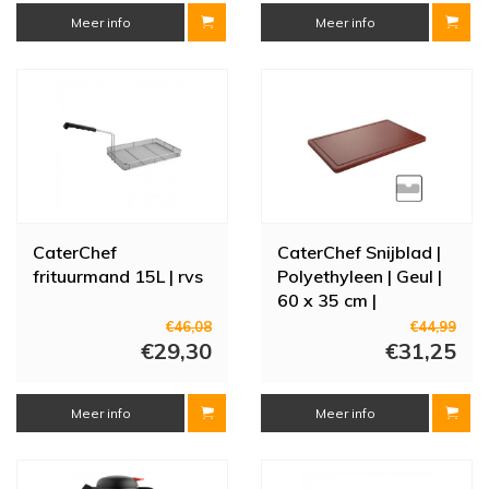
Meer info
Meer info
CaterChef
CaterChef Snijblad |
frituurmand 15L | rvs
Polyethyleen | Geul |
60 x 35 cm |
Meerdere Kleuren
€46,08
€44,99
€29,30
€31,25
Meer info
Meer info