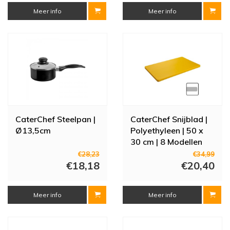
Meer info
Meer info
CaterChef Steelpan |
CaterChef Snijblad |
Ø13,5cm
Polyethyleen | 50 x
30 cm | 8 Modellen
€28,23
€34,99
€18,18
€20,40
Meer info
Meer info