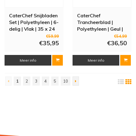
CaterChef Snijbladen
CaterChef
Set | Polyethyleen | 6-
Trancheerblad |
delig | Vlak | 35 x 24
Polyethyleen | Geul |
cm
Meerdere Kleuren
€59,99
€54,99
€35,95
€36,50
Meer info
Meer info
1
2
3
4
5
10