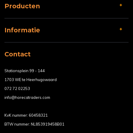
Producten
Informatie
Contact
Stationsplein 99 - 144
1703 WE te Heerhugowaard
072 72 02253
info@horecatraders.com
KvK nummer: 60458321
BTW nummer: NL853919458B01