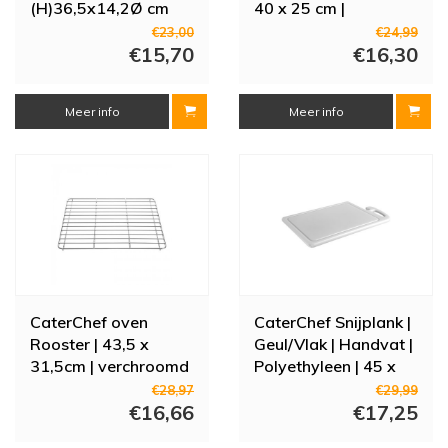
(H)36,5x14,2Ø cm
40 x 25 cm |
Meerdere Kleuren
€23,00
€24,99
€15,70
€16,30
Meer info
Meer info
CaterChef oven
CaterChef Snijplank |
Rooster | 43,5 x
Geul/Vlak | Handvat |
31,5cm | verchroomd
Polyethyleen | 45 x
30 cm
€28,97
€29,99
€16,66
€17,25