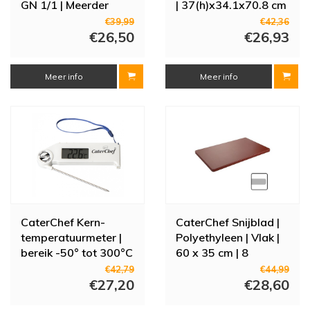
GN 1/1 | Meerder
| 37(h)x34.1x70.8 cm
Kleuren
€39,99
€42,36
€26,50
€26,93
Meer info
Meer info
CaterChef Kern-
CaterChef Snijblad |
temperatuurmeter |
Polyethyleen | Vlak |
bereik -50° tot 300°C
60 x 35 cm | 8
Modellen
€42,79
€44,99
€27,20
€28,60