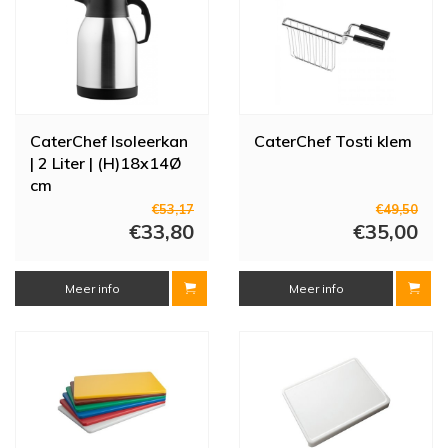
CaterChef Isoleerkan
CaterChef Tosti klem
| 2 Liter | (H)18x14Ø
cm
€53,17
€49,50
€33,80
€35,00
Meer info
Meer info