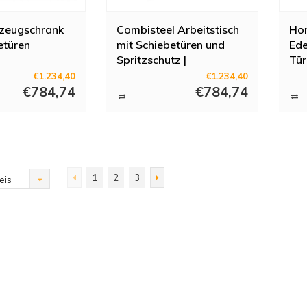
zeugschrank
Combisteel Arbeitstisch
Ho
etüren
mit Schiebetüren und
Ede
Spritzschutz |
Tür
H)85cm
160x70x(H)85cm
€1.234,40
€1.234,40
€784,74
€784,74
1
2
3
eis