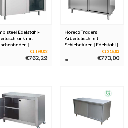
bisteel Edelstahl-
HorecaTraders
eitsschrank mit
Arbeitstisch mit
schenboden |
Schiebetüren | Edelstahl |
0x70x(H)85cm
85 (H) x 70 x 140 cm
€1.199,08
€1.215,93
€762,29
€773,00