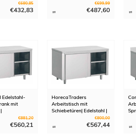
 | Elevation
600er Serie | Elevation
80
€680,85
€699,99
€432,83
€487,60
 Edelstahl-
HorecaTraders
Com
rank mit
Arbeitstisch mit
Arb
|
Schiebetüren| Edelstahl |
Spr
H)85cm
600er Serie | 7 Größen
10
€881,20
€800,00
€560,21
€567,44