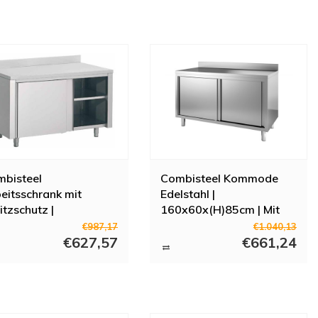
bisteel
Combisteel Kommode
eitsschrank mit
Edelstahl |
itzschutz |
160x60x(H)85cm | Mit
0x70x(H)85cm
Spritzkante
€987,17
€1.040,13
€627,57
€661,24