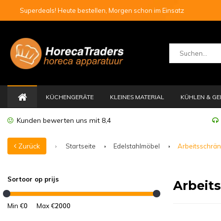
Superdeals! Heute bestellen, Morgen schon im Einsatz
KÜCHENGERÄTE
KLEINES MATERIAL
KÜHLEN & GE
Kunden bewerten uns mit 8,4
Zurück
Startseite
Edelstahlmöbel
Arbeitsschrä
Sortoor op prijs
Arbeit
Min €
0
Max €
2000