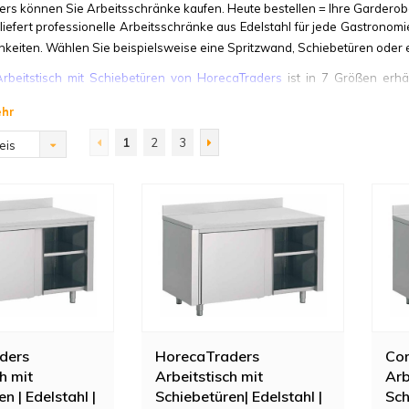
rs können Sie Arbeitsschränke kaufen. Heute bestellen = Ihre Garderob
liefert professionelle Arbeitsschränke aus Edelstahl für jede Gastrono
chkeiten. Wählen Sie beispielsweise eine Spritzwand, Schiebetüren oder 
Arbeitstisch mit Schiebetüren von HorecaTraders
ist in 7 Größen erhält
it oder ohne Spritzschutz und einer höhenverstellbaren Trennwand ausge
ehr
ke aus Edelstahl AISI304 und Edelstah
1
2
3
eis
erkbänke AISI304 und Edelstahl-Werkbänke AISI 430 von HorecaTraders s
 oder weitere Informationen wünschen, können Sie sich gerne an uns
ders
HorecaTraders
Com
h mit
Arbeitstisch mit
Arb
n | Edelstahl |
Schiebetüren| Edelstahl |
Sch