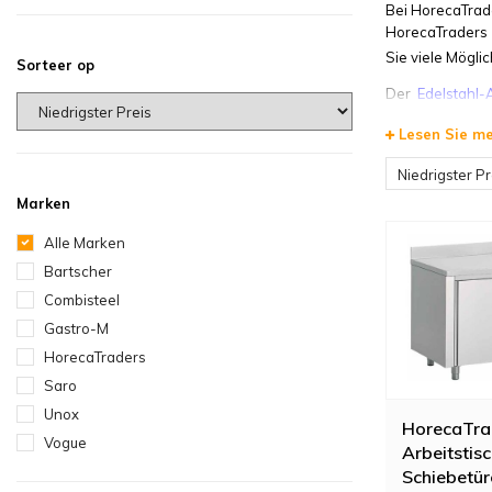
Bei HorecaTrade
HorecaTraders 
Sie viele Mögli
Sorteer op
Der
Edelstahl-
Schiebetüren, m
Lesen Sie m
Werkbän
Niedrigster Pr
Marken
Die Edelstahl-W
Werkbank haben
Alle Marken
Bartscher
Combisteel
Gastro-M
HorecaTraders
Saro
Unox
HorecaTra
Vogue
Arbeitstisc
Schiebetüre