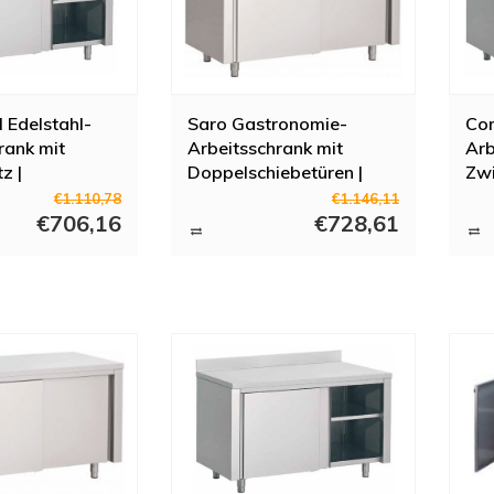
 Edelstahl-
Saro Gastronomie-
Com
rank mit
Arbeitsschrank mit
Arb
z |
Doppelschiebetüren |
Zwi
H)85cm
100x70x(H)85cm
16
€1.110,78
€1.146,11
€706,16
€728,61