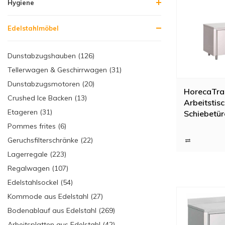
Hygiene
Edelstahlmöbel
Dunstabzugshauben (126)
Tellerwagen & Geschirrwagen (31)
Dunstabzugsmotoren (20)
HorecaTra
Crushed Ice Backen (13)
Arbeitstisc
Etageren (31)
Schiebetür
7 Formate
Pommes frites (6)
Geruchsfilterschränke (22)
Lagerregale (223)
Regalwagen (107)
Edelstahlsockel (54)
Kommode aus Edelstahl (27)
Bodenablauf aus Edelstahl (269)
Arbeitsplatten aus Edelstahl (42)