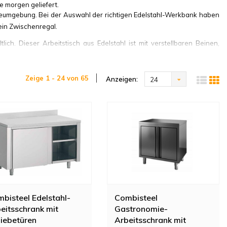
e morgen geliefert.
mieumgebung. Bei der Auswahl der richtigen Edelstahl-Werkbank haben
ein Zwischenregal.
lich. Dieser Arbeitstisch aus Edelstahl ist mit verstellbaren Beinen,
stattet.
l AISI430
Zeige 1 - 24 von 65
Anzeigen:
24
ind robust und stoßfest. Wenn Sie spezielle Wünsche für Ihre
eren Kundenservice wenden.
bisteel Edelstahl-
Combisteel
eitsschrank mit
Gastronomie-
iebetüren
Arbeitsschrank mit