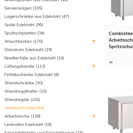
Servierwagen (105)
Lagerschränke aus Edelstahl (47)
Spüle Edelstahl (95)
Spültischplatten (34)
Combisteel
Arbeitssch
Waschbecken (170)
Spritzschut
Standrohr Edelstahl (19)
140x70x(
Nivellierfüße aus Edelstahl (14)
Lüftungskanäle (113)
Fettabscheider Edelstahl (8)
Wandschränke (30)
Wandregalhalter (15)
Wandregale (101)
Arbeitsschränke (65)
Arbeitstische (138)
Lenkrollen Edelstahl (18)
Edelstahltoilette und Edelstahlurinal (23)