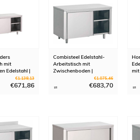
ders
Combisteel Edelstahl-
Ho
h mit
Arbeitstisch mit
Ede
en Edelstahl |
Zwischenboden |
mit
140x70x(H)85cm
Sch
€1.138,13
€1.075,46
€671,86
€683,70