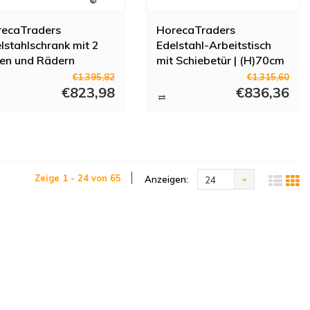
recaTraders
HorecaTraders
lstahlschrank mit 2
Edelstahl-Arbeitstisch
en und Rädern
mit Schiebetür | (H)70cm
€1.395,82
€1.315,60
€823,98
€836,36
Zeige 1 - 24 von 65
Anzeigen:
24