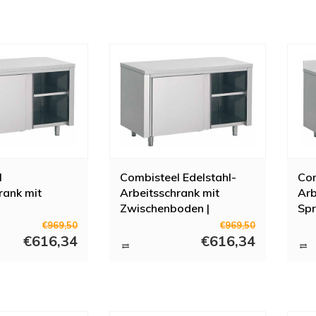
l
Combisteel Edelstahl-
Com
rank mit
Arbeitsschrank mit
Arb
Zwischenboden |
Spr
H)85cm
160x60x(H)85cm
12
€969,50
€969,50
€616,34
€616,34