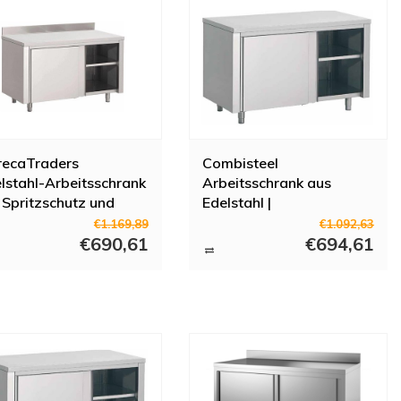
recaTraders
Combisteel
lstahl-Arbeitsschrank
Arbeitsschrank aus
 Spritzschutz und
Edelstahl |
iebetüren | 7 Formate
120x60x(H)85cm
€1.169,89
€1.092,63
€690,61
€694,61