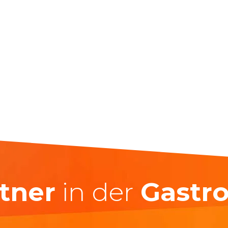
tner
in der
Gastr