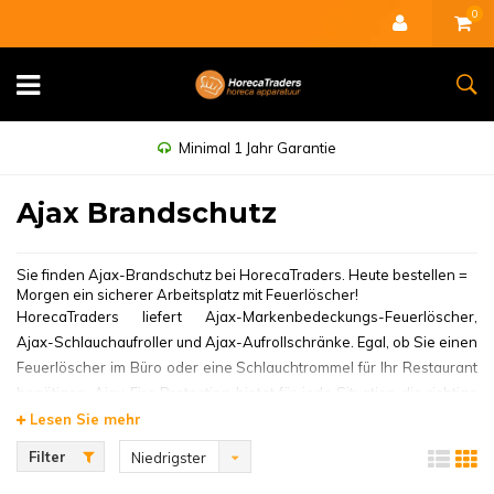
0
Minimal 1 Jahr Garantie
Ajax Brandschutz
Sie finden Ajax-Brandschutz bei HorecaTraders. Heute bestellen =
Morgen ein sicherer Arbeitsplatz mit Feuerlöscher!
HorecaTraders liefert Ajax-Markenbedeckungs-Feuerlöscher,
Ajax-Schlauchaufroller und Ajax-Aufrollschränke. Egal, ob Sie einen
Feuerlöscher im Büro oder eine Schlauchtrommel für Ihr Restaurant
benötigen, Ajax Fire Protection bietet für jede Situation die richtige
Lösung.
Lesen Sie mehr
Ajax Brandbeveiliging ist dem Kunden verpflichtet und führend im
Filter
Niedrigster
lösungsorientierten Denken. Die weltbekannte Marke bietet
Preis