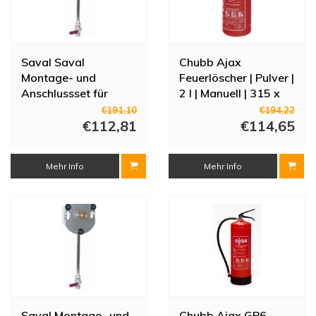
Saval Saval
Chubb Ajax
Montage- und
Feuerlöscher | Pulver |
Anschlussset für
2 l | Manuell | 315 x
Feuerwehrschlauchhaspel
110 mm | Klasse
€191,10
€194,22
– Messing mit
€112,81
A/B/C
€114,65
Steigrohr (3/4"-
Klemme 22 mm)
Mehr Info
Mehr Info
Saval Montage- und
Chubb Ajax GP6