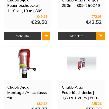
Feuerlöschdecke |
250ml | 809-250249
1,10 x 1,10 m | 809-
144211
€49,98
€72,03
€29,50
€42,52
Mehr Info
Mehr Info
Chubb Ajax
Chubb Ajax
Montage-/Anschlussset
Feuerlöschdecke |
für
1,80 x 1,20 m | 809-
Feuerwehrschlauchhaspel
144218
€80,92
€85,26