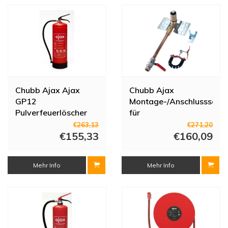
Chubb Ajax Ajax
Chubb Ajax
GP12
Montage-/Anschlussset
Pulverfeuerlöscher
für
mit Druckmesser | 12
Feuerwehrschlauchhaspe
€263,13
€271,20
kg | 809-193012
€155,33
| Edelstahl | 3/4"-
€160,09
Klemme | mit
Absperrventil
Mehr Info
Mehr Info