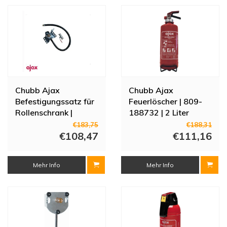
Chubb Ajax
Chubb Ajax
Befestigungssatz für
Feuerlöscher | 809-
Rollenschrank |
188732 | 2 Liter
75053405
€183,75
€188,31
€108,47
€111,16
Mehr Info
Mehr Info