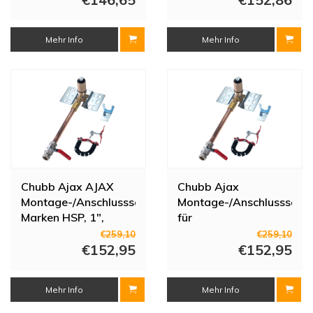
Absperrventil
Mehr Info
Mehr Info
Chubb Ajax AJAX
Chubb Ajax
Montage-/Anschlussset
Montage-/Anschlussset
Marken HSP, 1",
für
Klemme, m/afsl
Feuerwehrschlauchhaspe
€259,10
€259,10
€152,95
| Messing | 1" |
€152,95
Klemme | Mit
Absperrventil
Mehr Info
Mehr Info