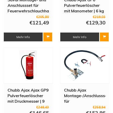
Anschlussset für
Pulverfeuerlöscher
Feuerwehrschlauchhaspel
mit Manometer | 6 kg
– Messing mit
| 809-193006
€205,80
€219,03
Steigrohr (1"-Klemme
€121,49
€129,30
28 mm)
Mehr Info
Mehr Info
Chubb Ajax Ajax GP9
Chubb Ajax
Pulverfeuerlöscher
Montage-/Anschlussset
mit Druckmesser | 9
für
kg | 809-193009
Feuerwehrschlauchhaspe
€248,43
€258,94
€146,65
| 3/4" | Klemme | Mit
€152,86