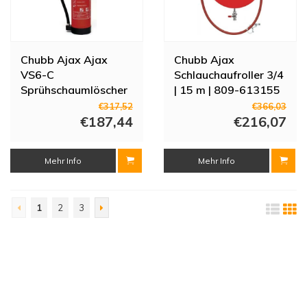
Chubb Ajax Ajax
Chubb Ajax
VS6-C
Schlauchaufroller 3/4
Sprühschaumlöscher
| 15 m | 809-613155
frostbeständig | 6
€317,52
€366,03
Liter | 809-188726
€187,44
€216,07
Mehr Info
Mehr Info
1
2
3