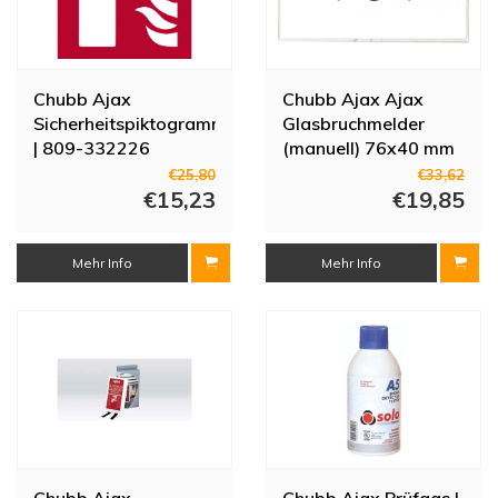
Chubb Ajax
Chubb Ajax Ajax
Sicherheitspiktogramm
Glasbruchmelder
| 809-332226
(manuell) 76x40 mm
– 10er-Set
€25,80
€33,62
€15,23
€19,85
Mehr Info
Mehr Info
Chubb Ajax
Chubb Ajax Prüfgas |