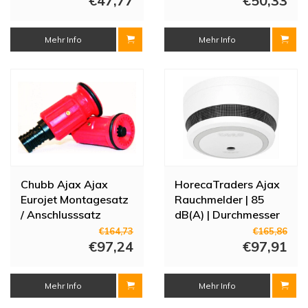
€47,77
€50,33
Mehr Info
Mehr Info
Chubb Ajax Ajax
HorecaTraders Ajax
Eurojet Montagesatz
Rauchmelder | 85
/ Anschlusssatz
dB(A) | Durchmesser
Feuerwehrschlauchhaspel
78 mm
€164,73
€165,86
3/4" Innengewinde
€97,24
€97,91
mit Steigrohr
Mehr Info
Mehr Info