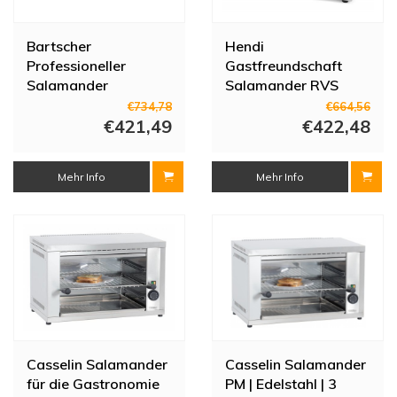
Bartscher
Hendi
Professioneller
Gastfreundschaft
Salamander
Salamander RVS
Wouter
€734,78
€664,56
€421,49
€422,48
Mehr Info
Mehr Info
Casselin Salamander
Casselin Salamander
für die Gastronomie
PM | Edelstahl | 3