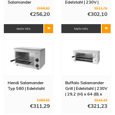
Salamander
Edelstahl | 230V |
29,2 (H) x 63,95 (B) x
€368,93
€511,76
€256,20
36,05 (T) cm
€302,10
Mehr Info
Mehr Info
Hendi Salamander
Buffalo Salamander
Typ 580 | Edelstahl
Grill | Edelstahl | 230V
| 29,2 (H) x 64 (B) x
36 (T) cm
€489,65
€544,16
€311,29
€321,23