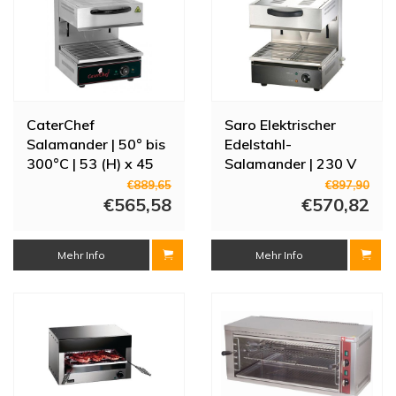
CaterChef
Saro Elektrischer
Salamander | 50° bis
Edelstahl-
300°C | 53 (H) x 45
Salamander | 230 V
(B) x 52 (T) cm
€889,65
€897,90
€565,58
€570,82
Mehr Info
Mehr Info