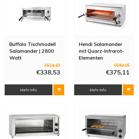
Buffalo Tischmodell
Hendi Salamander
Salamander | 2800
mit Quarz-Infrarot-
Watt
Elementen
€614,43
€590,05
€338,53
€375,11
Mehr Info
Mehr Info