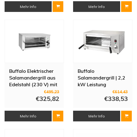
Mehr Info
Mehr Info
Buffalo Elektrischer
Buffalo
Salamandergrill aus
Salamandergrill | 2,2
Edelstahl (230 V) mit
kW Leistung
Timer und 3
€495,23
€614,43
Rostpositionen
€325,82
€338,53
Mehr Info
Mehr Info