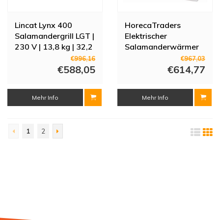
Lincat Lynx 400
HorecaTraders
Salamandergrill LGT |
Elektrischer
230 V | 13,8 kg | 32,2
Salamanderwärmer
x 55,3 x 32 cm
mit verstellbarem
€996,16
€967,03
€588,05
Rost
€614,77
Mehr Info
Mehr Info
1
2