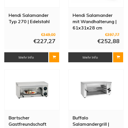
Hendi Salamander
Hendi Salamander
Typ 270 | Edelstahl
mit Wandhalterung |
61x31x28 cm
€349,00
€397,77
€227,27
€252,88
Mehr Info
Mehr Info
Bartscher
Buffalo
Gastfreundschaft
Salamandergrill |