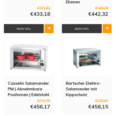
Ebenen
€733,81
€749,29
€433,18
€442,32
Mehr Info
Mehr Info
Casselin Salamander
Bartscher Elektro-
PM | Abnehmbare
Salamander mit
Positionen | Edelstahl
Kippschutz
| 4 Ebenen
€772,75
€720,67
€456,17
€458,15