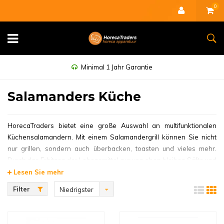
0
Minimal 1 Jahr Garantie
Salamanders Küche
HorecaTraders bietet eine große Auswahl an multifunktionalen
Küchensalamandern. Mit einem Salamandergrill können Sie nicht
nur grillen, sondern auch überbacken, toasten und vieles mehr.
Durch das Erhitzen der Lebensmittel nur von oben bleiben Säfte und
Feuchtigkeit an der Unterseite der Lebensmittel erhalten, was dem
Lesen Sie mehr
Geschmack und der Saftigkeit zugutekommt.
Filter
Niedrigster
Gleichmäßiges Heizen mit
Preis
Salamandern für die Küche