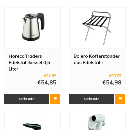
HorecaTraders
Bolero Kofferständer
Edelstahlkessel 0,5
aus Edelstahl
Liter
€92,92
€99,79
€54,85
€54,98
Mehr Info
Mehr Info