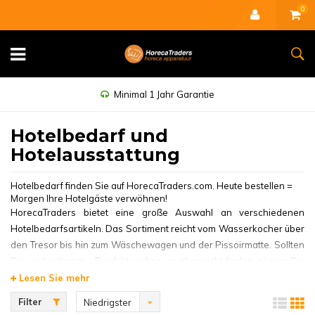
0
Minimal 1 Jahr Garantie
Hotelbedarf und
Hotelausstattung
Hotelbedarf finden Sie auf HorecaTraders.com. Heute bestellen =
Morgen Ihre Hotelgäste verwöhnen!
HorecaTraders bietet eine große Auswahl an verschiedenen
Hotelbedarfsartikeln. Das Sortiment reicht vom Wasserkocher über
den Tresor bis hin zum Wäschewagen und der Pissoirmatte. Sollten
Sie ein bestimmtes Produkt suchen, es aber nicht finden, zögern Sie
bitte nicht, unseren Kundenservice zu kontaktieren.
Lesen Sie mehr
Filter
Niedrigster
Alles fürs Hotelzimmer, vom