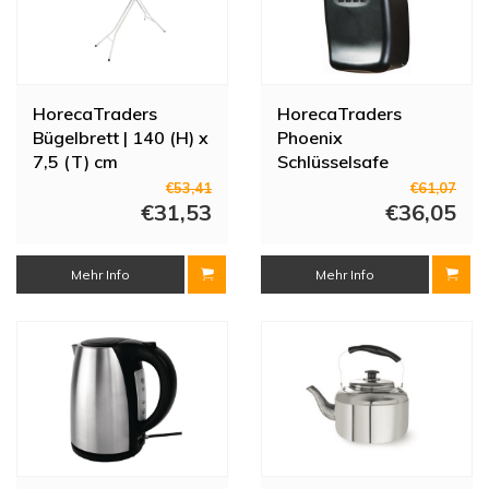
HorecaTraders
HorecaTraders
Bügelbrett | 140 (H) x
Phoenix
7,5 (T) cm
Schlüsselsafe
€53,41
€61,07
€31,53
€36,05
Mehr Info
Mehr Info