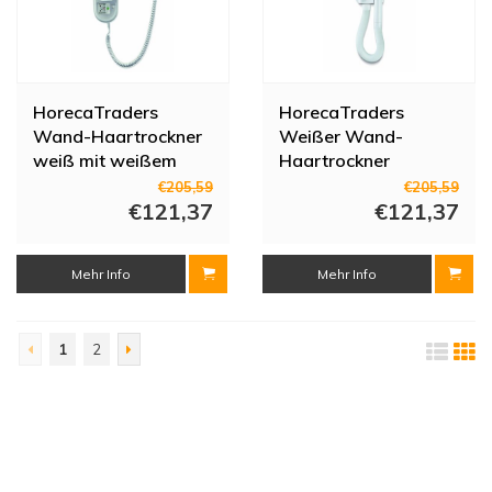
HorecaTraders
HorecaTraders
Wand-Haartrockner
Weißer Wand-
weiß mit weißem
Haartrockner
Spiralkabel
€205,59
€205,59
€121,37
€121,37
Mehr Info
Mehr Info
1
2