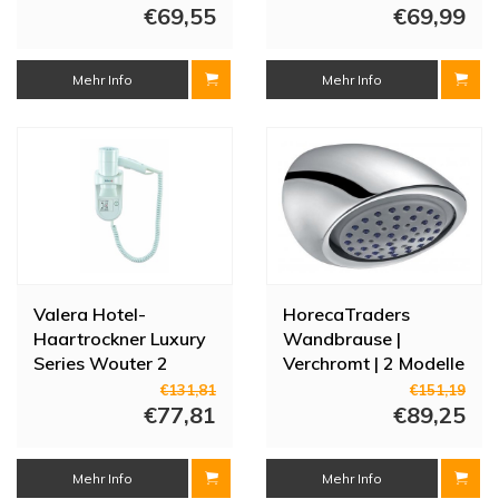
€69,55
€69,99
Mehr Info
Mehr Info
Valera Hotel-
HorecaTraders
Haartrockner Luxury
Wandbrause |
Series Wouter 2
Verchromt | 2 Modelle
€131,81
€151,19
€77,81
€89,25
Mehr Info
Mehr Info