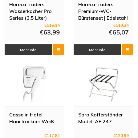
HorecaTraders
HorecaTraders
Wasserkocher Pro
Premium-WC-
Series (3,5 Liter)
Bürstenset | Edelstahl
| Wandmontage | B
€116,14
€110,24
€63,99
85 x T 85 x H 150
€65,07
Mehr Info
Mehr Info
Casselin Hotel
Saro Kofferständer
Haartrockner Weiß
Modell AF 247
€117,82
€120,99