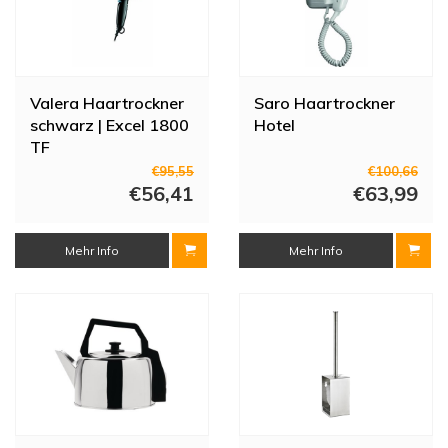
Valera Haartrockner
Saro Haartrockner
schwarz | Excel 1800
Hotel
TF
€95,55
€100,66
€56,41
€63,99
Mehr Info
Mehr Info