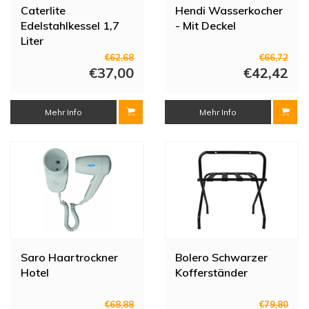
Caterlite
Hendi Wasserkocher
Edelstahlkessel 1,7
- Mit Deckel
Liter
€62,68
€66,72
€37,00
€42,42
Mehr Info
Mehr Info
Saro Haartrockner
Bolero Schwarzer
Hotel
Kofferständer
€68,88
€79,80