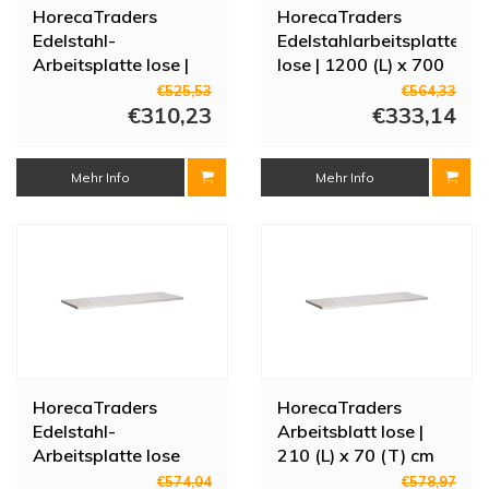
HorecaTraders
HorecaTraders
Edelstahl-
Edelstahlarbeitsplatte
Arbeitsplatte lose |
lose | 1200 (L) x 700
1000 (L) x 700 (T)
(T) mm
€525,53
€564,33
mm
€310,23
€333,14
Mehr Info
Mehr Info
HorecaTraders
HorecaTraders
Edelstahl-
Arbeitsblatt lose |
Arbeitsplatte lose
210 (L) x 70 (T) cm
|110(L)x70(T)cm
€574,04
€578,97