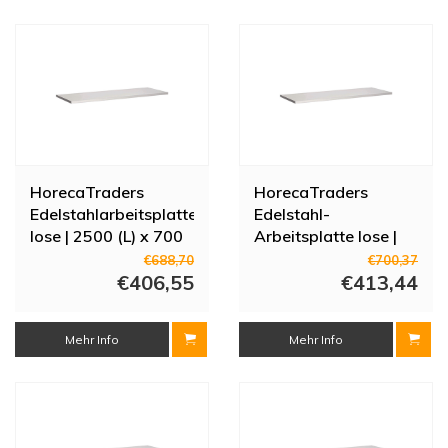
HorecaTraders
HorecaTraders
Edelstahlarbeitsplatte
Edelstahl-
lose | 2500 (L) x 700
Arbeitsplatte lose |
(T) mm
2600 (L) x 700 (T)
€688,70
€700,37
€406,55
mm
€413,44
Mehr Info
Mehr Info