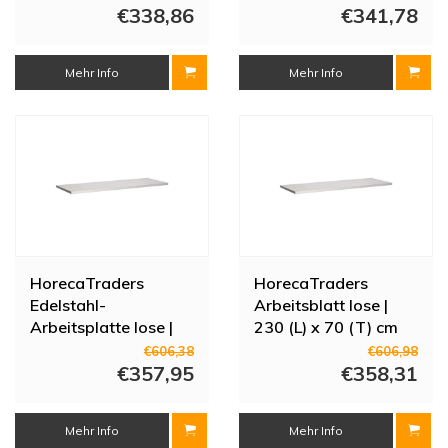
€338,86
€341,78
Mehr Info
Mehr Info
HorecaTraders
HorecaTraders
Edelstahl-
Arbeitsblatt lose |
Arbeitsplatte lose |
230 (L) x 70 (T) cm
1300 (L) x 700 (T)
€606,38
€606,98
mm
€357,95
€358,31
Mehr Info
Mehr Info