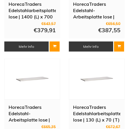
HorecaTraders
HorecaTraders
Edelstahlarbeitsplatte
Edelstahl-
lose | 1400 (L) x 700
Arbeitsplatte lose |
(T) mm
1500 (L) x 700 (T)
€643,57
€656,50
€379,91
mm
€387,55
Mehr Info
Mehr Info
HorecaTraders
HorecaTraders
Edelstahl-
Edelstahlarbeitsplatte
Arbeitsplatte lose |
lose | 130 (L) x 70 (T)
2300 (L) x 700 (T)
cm
€665,35
€672,67