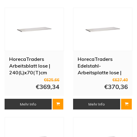
HorecaTraders
HorecaTraders
Arbeitsblatt lose |
Edelstahl-
240(L)x70(T)cm
Arbeitsplatte lose |
120 (L) x 70 (T) cm
€625,66
€627,40
€369,34
€370,36
Mehr Info
Mehr Info