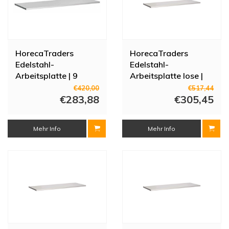
HorecaTraders
HorecaTraders
Edelstahl-
Edelstahl-
Arbeitsplatte | 9
Arbeitsplatte lose |
Größen - 60cm SERIE
1100 (L) x 700 (T)
€420,00
€517,44
€283,88
mm
€305,45
Mehr Info
Mehr Info