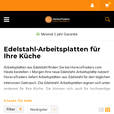
0
Minimal 1 Jahr Garantie
Edelstahl-Arbeitsplatten für
Ihre Küche
Arbeitsplatten aus Edelstahl finden Sie bei HorecaTraders.com.
Heute bestellen = Morgen Ihre neue Edelstahl-Arbeitsplatte nutzen!
HorecaTraders liefert Arbeitsplatten aus Edelstahl für den täglichen
intensiven Gebrauch. Die Edelstahl-Arbeitsplatten eignen sich unter
anderem für Ihre Küche. Sie können sich auch für hochwertige
Arbeitsplatten aus Edelstahl AISI304 entscheiden, die für den
Einsatz in Laboren geeignet sind. Das Edelstahlmaterial der
Lesen Sie mehr
Combisteel-Arbeitsplatten garantiert eine langlebige und
Filter
Niedrigster
dauerhafte Nutzung.