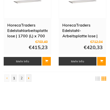
HorecaTraders
HorecaTraders
Edelstahlarbeitsplatte
Edelstahl-
lose | 1700 (L) x 700
Arbeitsplatte lose |
(T) mm
2700 (L) x 700 (T)
€703,40
€712,04
€415,23
mm
€420,33
Mehr Info
Mehr Info
1
2