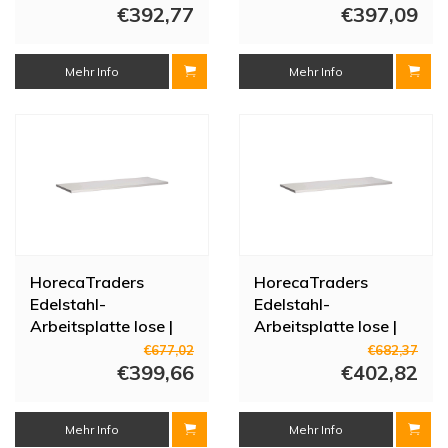
mm
€392,77
€397,09
Mehr Info
Mehr Info
HorecaTraders
HorecaTraders
Edelstahl-
Edelstahl-
Arbeitsplatte lose |
Arbeitsplatte lose |
2400 (L) x 700 (T)
1600 (L) x 700 (T)
€677,02
€682,37
mm
€399,66
mm
€402,82
Mehr Info
Mehr Info