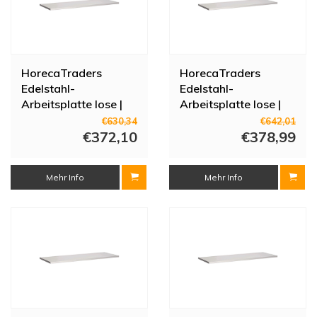
HorecaTraders
HorecaTraders
Edelstahl-
Edelstahl-
Arbeitsplatte lose |
Arbeitsplatte lose |
2100 (L) x 700 (T)
2200 (L) x 700 (T)
€630,34
€642,01
mm
€372,10
mm
€378,99
Mehr Info
Mehr Info