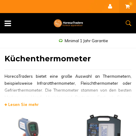
0
Minimal 1 Jahr Garantie
Küchenthermometer
HorecaTraders bietet eine große Auswahl an Thermometern,
beispielsweise Infrarotthermometer, Fleischthermometer oder
Gefrierthermometer. Die Thermometer stammen von den besten
Marken wie Hendi, Hygiplas und Bartscher. Egal, ob Sie ein
Thermometer für Ihre Metzgerei, Ihr Gastronomieunternehmen oder
Lesen Sie mehr
für den Heimgebrauch suchen, HorecaTraders bietet für jede
Situation ein passendes Thermometer.
Digitale Thermometer für Fleisch