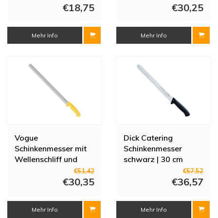
€18,75
€30,25
Mehr Info
Mehr Info
Vogue
Dick Catering
Schinkenmesser mit
Schinkenmesser
Wellenschliff und
schwarz | 30 cm
weichem Griff | 28 cm
€51,42
€57,52
€30,35
€36,57
Mehr Info
Mehr Info