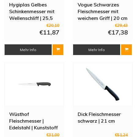
Hygiplas Gelbes
Vogue Schwarzes
Schinkenmesser mit
Fleischmesser mit
Wellenschliff | 25,5
weichem Griff | 20 cm
cm
€20,10
€29,43
€11,87
€17,38
Mehr Info
Mehr Info
Wüsthof
Dick Fleischmesser
Fleischmesser |
schwarz | 21 cm
Edelstahl | Kunststoff
| 20 cm
€31,00
€51,24