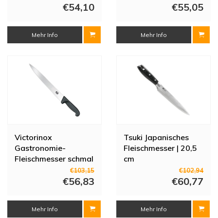
€54,10
€55,05
Mehr Info
Mehr Info
Victorinox
Tsuki Japanisches
Gastronomie-
Fleischmesser | 20,5
Fleischmesser schmal
cm
| 25 cm
€103,15
€102,94
€56,83
€60,77
Mehr Info
Mehr Info