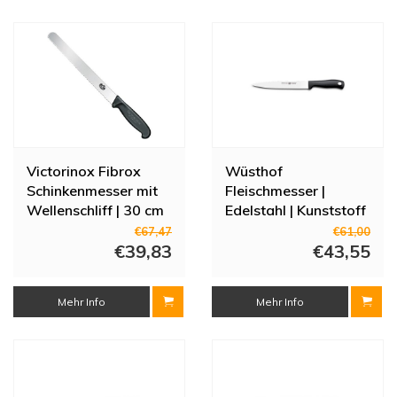
Victorinox Fibrox
Wüsthof
Schinkenmesser mit
Fleischmesser |
Wellenschliff | 30 cm
Edelstahl | Kunststoff
| 32,2 cm
€67,47
€61,00
€39,83
€43,55
Mehr Info
Mehr Info