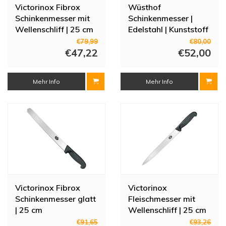
Victorinox Fibrox
Wüsthof
Schinkenmesser mit
Schinkenmesser |
Wellenschliff | 25 cm
Edelstahl | Kunststoff
| 0,16 kg | 39,1 cm
€79,99
€80,00
€47,22
€52,00
Mehr Info
Mehr Info
Victorinox Fibrox
Victorinox
Schinkenmesser glatt
Fleischmesser mit
| 25 cm
Wellenschliff | 25 cm
€91,65
€93,26