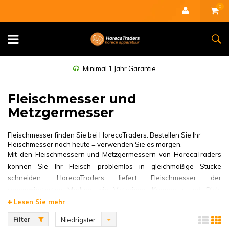
0
Minimal 1 Jahr Garantie
Fleischmesser und
Metzgermesser
Fleischmesser finden Sie bei HorecaTraders. Bestellen Sie Ihr
Fleischmesser noch heute = verwenden Sie es morgen.
Mit den Fleischmessern und Metzgermessern von HorecaTraders
können Sie Ihr Fleisch problemlos in gleichmäßige Stücke
schneiden. HorecaTraders liefert Fleischmesser der
renommiertesten Marken wie Victorinox, Krampouz und Dick.
Fleischmesser zeichnen sich durch ihre lange Klinge aus, die es
Lesen Sie mehr
ermöglicht, das Fleisch mit einer einzigen Schneidbewegung zu
Filter
Niedrigster
durchtrennen.