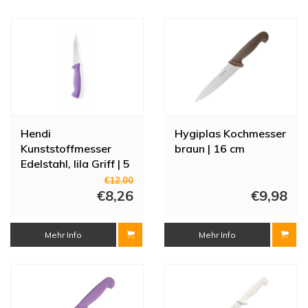
Preis
Das
Vogue Black Fleischmesser mit weichem Griff | 20 cm
ist
ergonomisch geformt und perfekt ausbalanciert. Durch den
hochwertigen Edelstahl können Sie das Fleisch mühelos schneiden.
Darüber hinaus sorgt das Edelstahlmaterial für eine längere
Lebensdauer der Kanten. Der weiche, ergonomische Griff trägt zum
Benutzerkomfort dieses Vogue-Tranchiermessers bei.
Hendi
Hygiplas Kochmesser
Kunststoffmesser
braun | 16 cm
Edelstahl, lila Griff | 5
Typen
€12,00
€8,26
€9,98
Mehr Info
Mehr Info