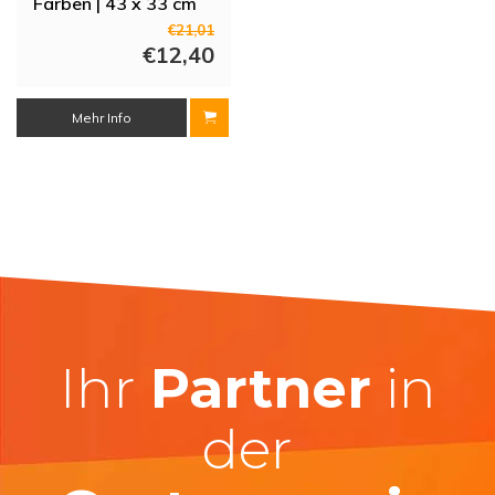
Farben | 43 x 33 cm
€21,01
€12,40
Mehr Info
Ihr
Partner
in
der