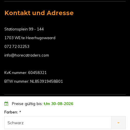
Kontakt und Adresse
Stationsplein 99 - 144
1703 WE te Heerhugowaard
072 72 02253
info@horecatraders.com
KvK nummer: 60458321
BTW nummer: NL853919458B01
Preise gültig bis:
t/m 30-08-2026
Mein account
Farben:
*
Schwarz