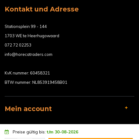
Kontakt und Adresse
Stationsplein 99 - 144
1703 WE te Heerhugowaard
072 72 02253
info@horecatraders.com
KvK nummer: 60458321
BTW nummer: NL853919458B01
Mein account
Preise gültig bis:
t/m 30-08-2026