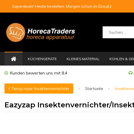
Superdeals! Heute bestellen, Morgen schon im Einsatz
KÜCHENGERÄTE
KLEINES MATERIAL
KÜHLEN & GE
Kunden bewerten uns mit 8,4
Terug naar Insektenvernichter
Startseite
Insektenv
Eazyzap Insektenvernichter/Insek