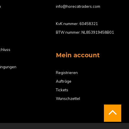
n
info@horecatraders.com
KvK nummer: 60458321
BTW nummer: NL853919458B01
chluss
Mein account
ingungen
Registrieren
Aufträge
Tickets
Wunschzettel