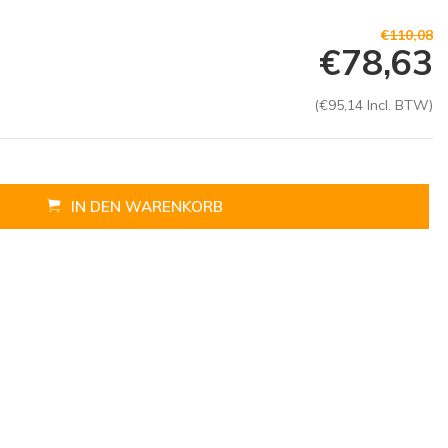
€110,08
€78,63
(€95,14 Incl. BTW)
IN DEN WARENKORB