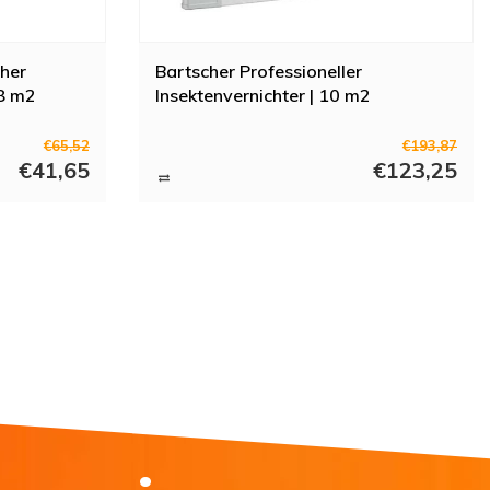
cher
Bartscher Professioneller
 8 m2
Insektenvernichter | 10 m2
€65,52
€193,87
€41,65
€123,25