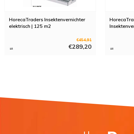
HorecaTraders Insektenvernichter
HorecaTrad
elektrisch | 125 m2
Insektenve
€454,91
€289,20