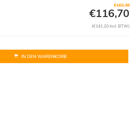
€163,38
€116,70
(€141,20 Incl. BTW)
IN DEN WARENKORB