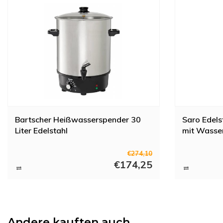
Bartscher Heißwasserspender 30
Saro Edel
Liter Edelstahl
mit Wasser
€274,10
€174,25
Andere kauften auch