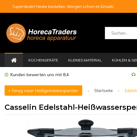
Superdeals! Heute bestellen, Morgen schon im Einsatz
KÜCHENGERÄTE
KLEINES MATERIAL
KÜHLEN & GE
Kunden bewerten uns mit 8,4
Terug naar Heißgetränkespender
Startseite
Edelst
Casselin Edelstahl-Heißwasserspen