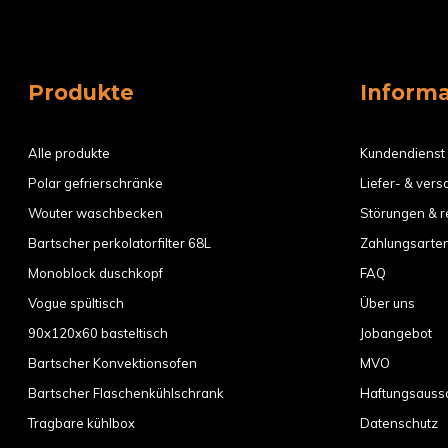
Produkte
Inform
Alle produkte
Kundendienst
Polar gefrierschränke
Liefer- & ver
Wouter waschbecken
Störungen & r
Bartscher perkolatorfilter 68L
Zahlungsarte
Monoblock duschkopf
FAQ
Vogue spültisch
Über uns
90x120x60 basteltisch
Jobangebot
Bartscher Konvektionsofen
MVO
Bartscher Flaschenkühlschrank
Haftungsauss
Tragbare kühlbox
Datenschutz