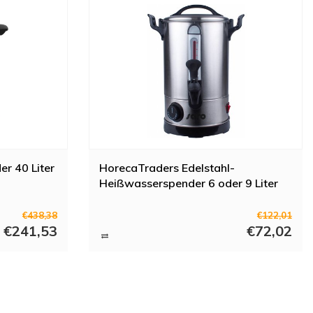
r 40 Liter
HorecaTraders Edelstahl-
Heißwasserspender 6 oder 9 Liter
€438,38
€122,01
€241,53
€72,02