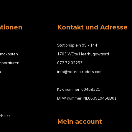
ationen
Kontakt und Adresse
Stationsplein 99 - 144
sandkosten
1703 WE te Heerhugowaard
eparaturen
072 72 02253
n
info@horecatraders.com
KvK nummer: 60458321
BTW nummer: NL853919458B01
chluss
Mein account