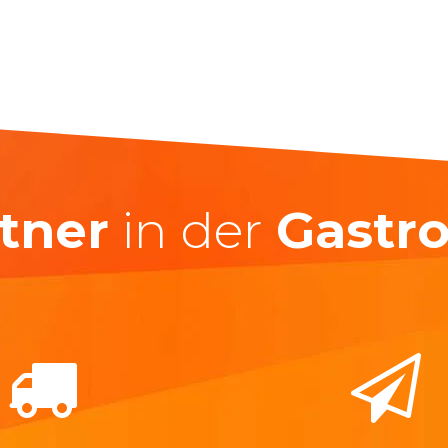
tner
in der
Gastr