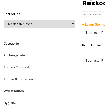
Reisko
Sorteer op
Zojirushi ist e
innovativen Re
Lesen Sie m
und Langlebigke
Zuverlässige Le
Niedrigster Pr
Zojirush
Categorie
Keine Produkte 
Im Zojirushi-S
sind diverse Zo
Küchengeräte
auch Zojirushi-
Niedrigster Pr
Teilen funktioni
Kleines Material
Zojirush
Kühlen & Gefrieren
Bei HorecaTrade
gerne bei der S
Warm halten
Sortiments von
Kompetenzen fin
Hygiene