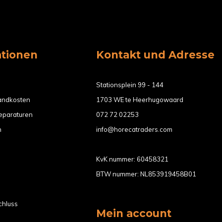
ationen
Kontakt und Adresse
Stationsplein 99 - 144
sandkosten
1703 WE te Heerhugowaard
eparaturen
072 72 02253
n
info@horecatraders.com
KvK nummer: 60458321
BTW nummer: NL853919458B01
chluss
Mein account