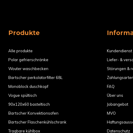
Produkte
Inform
Alle produkte
Kundendienst
Polar gefrierschränke
Liefer- & ver
Wouter waschbecken
Störungen & r
Bartscher perkolatorfilter 68L
Zahlungsarte
Monoblock duschkopf
FAQ
Vogue spültisch
Über uns
90x120x60 basteltisch
Jobangebot
Bartscher Konvektionsofen
MVO
Bartscher Flaschenkühlschrank
Haftungsauss
Tragbare kühlbox
Datenschutz