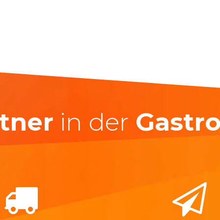
tner
in der
Gastr