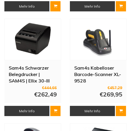
x 123 mm
Mehr Info
Mehr Info
Sam4s Schwarzer
Sam4s Kabelloser
Belegdrucker |
Barcode-Scanner XL-
SAM4S | Ellix 30-III
9528
€444,66
€457,29
€262,49
€269,95
Mehr Info
Mehr Info