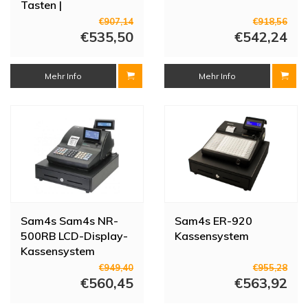
Tasten |
Kassenschublade |
€907,14
€918,56
400x450x266(h)mm
€535,50
€542,24
Mehr Info
Mehr Info
Sam4s Sam4s NR-
Sam4s ER-920
500RB LCD-Display-
Kassensystem
Kassensystem
€949,40
€955,28
€560,45
€563,92