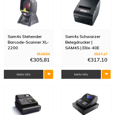
Sam4s Stehender
Sam4s Schwarzer
Barcode-Scanner XL-
Belegdrucker |
2200
SAM4S | Ellix-40E
€518,04
€537,17
€305,81
€317,10
Mehr Info
Mehr Info