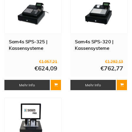
Sam4s SPS-325 |
Sam4s SPS-320 |
Kassensysteme
Kassensysteme
€1.057,21
€1.292,13
€624,09
€762,77
Mehr Info
Mehr Info