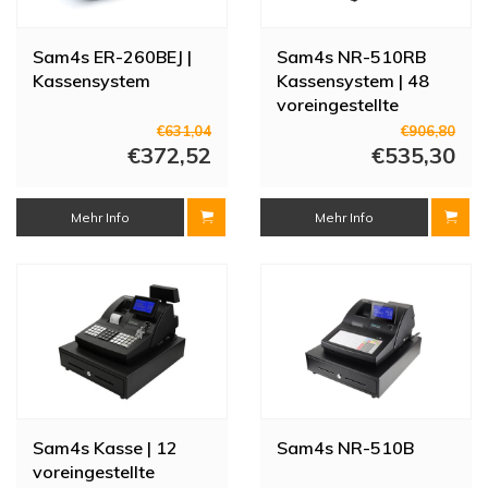
Sam4s ER-260BEJ |
Sam4s NR-510RB
Kassensystem
Kassensystem | 48
voreingestellte
Tasten | 400 x 450 x
€631,04
€906,80
€372,52
266 mm
€535,30
Mehr Info
Mehr Info
Sam4s Kasse | 12
Sam4s NR-510B
voreingestellte