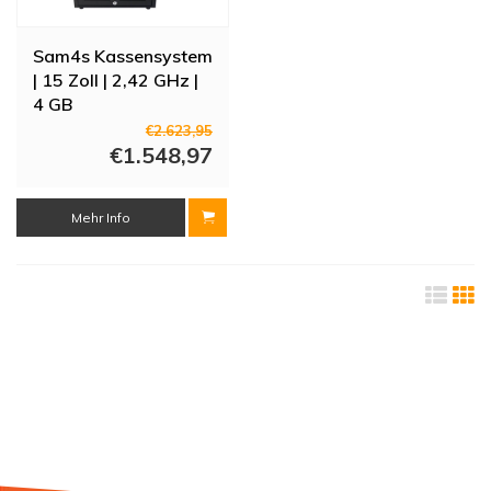
Sam4s Kassensystem
| 15 Zoll | 2,42 GHz |
4 GB
€2.623,95
€1.548,97
Mehr Info