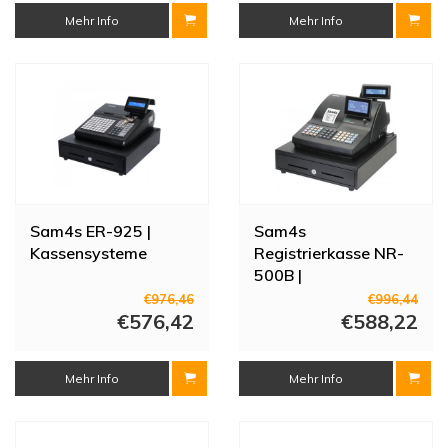
Mehr Info
Mehr Info
Sam4s ER-925 |
Sam4s
Kassensysteme
Registrierkasse NR-
500B |
Einzelstationsdrucker
€976,46
€996,44
€576,42
| LCD-Anzeige
€588,22
Mehr Info
Mehr Info