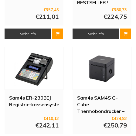
BESTSELLER !
€357,45
€380,73
€211,01
€224,75
Mehr Info
Mehr Info
Sam4s ER-230BEJ
Sam4s SAM4S G-
Registrierkassensystem
Cube
Thermobondrucker –
WLAN/USB/Ethernet
€410,13
€424,83
€242,11
– 250 mm/s –
€250,79
Schwarz – 123 x 123