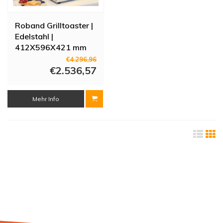
Roband Grilltoaster |
Edelstahl |
412X596X421 mm
€4.296,96
€2.536,57
Mehr Info