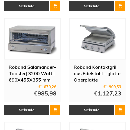
Mehr Info
Mehr Info
Roband Salamander-
Roband Kontaktgrill
Toaster| 3200 Watt |
aus Edelstahl – glatte
690X455X355 mm
Oberplatte
€1.670,26
€1.909,53
€985,98
€1.127,23
Mehr Info
Mehr Info