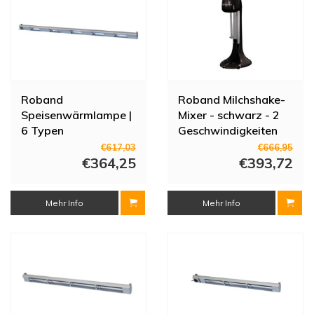
Roband
Roband Milchshake-
Speisenwärmlampe |
Mixer - schwarz - 2
6 Typen
Geschwindigkeiten
€617,03
€666,95
€364,25
€393,72
Mehr Info
Mehr Info