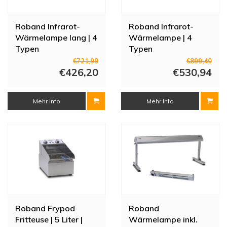
Roband Infrarot-
Roband Infrarot-
Wärmelampe lang | 4
Wärmelampe | 4
Typen
Typen
€721,99
€899,40
€426,20
€530,94
Mehr Info
Mehr Info
Roband Frypod
Roband
Fritteuse | 5 Liter |
Wärmelampe inkl.