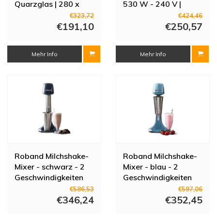
Quarzglas | 280 x
530 W - 240 V |
122 x 70 MM
Schwarz
€323,72
€424,46
€191,10
€250,57
Mehr Info
Mehr Info
Roband Milchshake-
Roband Milchshake-
Mixer - schwarz - 2
Mixer - blau - 2
Geschwindigkeiten
Geschwindigkeiten
€586,53
€597,06
€346,24
€352,45