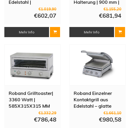
Edelstahl |
Halterung | 900 mm |
215X215X137 mm
Infrarot
€1.019,90
€1.155,20
€602,07
€681,94
Mehr Info
Mehr Info
Roband Grilltoaster|
Roband Einzelner
3360 Watt |
Kontaktgrill aus
585X315X315 MM
Edelstahl – glatte
Oberplatte
€1.332,29
€1.661,10
€786,48
€980,58