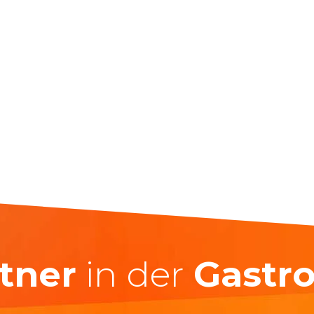
tner
in der
Gastr