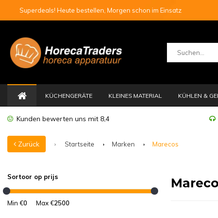
Superdeals! Heute bestellen, Morgen schon im Einsatz
KÜCHENGERÄTE
KLEINES MATERIAL
KÜHLEN & GE
Kunden bewerten uns mit 8,4
Zurück
Startseite
Marken
Marecos
Sortoor op prijs
Mareco
Min €
0
Max €
2500