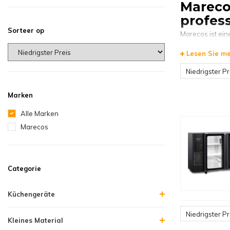
Mareco
profes
Sorteer op
Marecos ist ein
Einzelhandel un
Lesen Sie m
Die Kühllösunge
Kühlleistung une
Niedrigster Pr
HorecaTrader
Marken
Marecos
Alle Marken
Das
Marecos-S
Marecos
Darüber hinaus
Kompressoren, T
gewährleisten
Categorie
Sie kön
Küchengeräte
Bei
HorecaTra
Marecos-
Gefr
Niedrigster Pr
Ihr Unternehme
Kleines Material