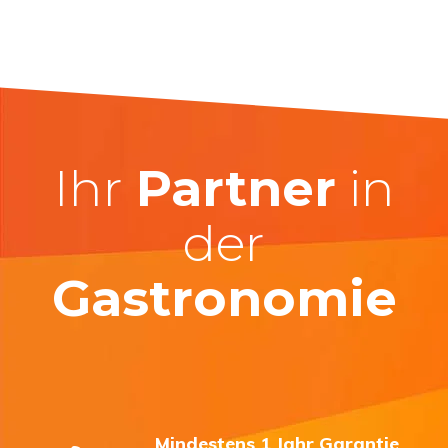
HorecaTraders
Bei HorecaTraders finden Sie eine große Auswahl an ETNA-
Produkten und -Ersatzteilen. Wir unterstützen Sie gerne dabei, das
passende Gerät oder Ersatzteil für Ihre Bedürfnisse zu finden. Auch
wenn Sie Teile oder Produkte außerhalb des ETNA-
Standardsortiments benötigen, können Sie sich an HorecaTraders
wenden. Dank unserer Expertise im Bereich Küchengeräte und
Ihr
Partner
in
unseres umfangreichen Sortiments finden wir gemeinsam mit Ihnen
die optimale ETNA-Lösung für Ihre Anwendung.
der
Gastronomie
Mindestens 1 Jahr Garantie