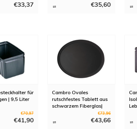
tsprechen. Auch für Ersatzteile und Produkte außerhalb des Cambro-Sta
€33,37
€35,60
owohl für Neuanschaffungen als auch für die Wartung Ihrer bestehenden
teckhalter für
Cambro Ovales
Ca
n | 9,5 Liter
rutschfestes Tablett aus
Iso
schwarzem Fiberglas|
Leb
68,5 x 56 cm|
46l
€70,97
€73,96
€41,90
€43,66