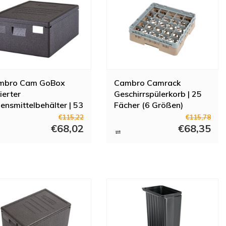
mbro Cam GoBox
Cambro Camrack
lierter
Geschirrspülerkorb | 25
ensmittelbehälter | 53
Fächer (6 Größen)
r|
€115,22
€115,78
€68,02
€68,35