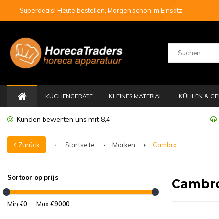
Superdeals! Heute bestellen, Morgen schon im Einsatz
KÜCHENGERÄTE
KLEINES MATERIAL
KÜHLEN & GE
Kunden bewerten uns mit 8,4
Zurück
Startseite
Marken
Cambro
Sortoor op prijs
Cambr
Min €
0
Max €
9000