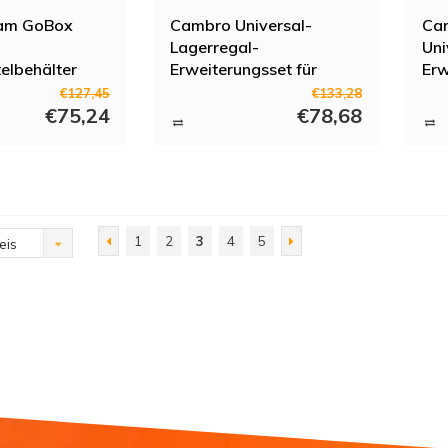
am GoBox
Cambro Universal-
Ca
Lagerregal-
Uni
elbehälter
Erweiterungsset für
Erw
Basics Plus-Regale | 51,5
Bas
€127,45
€133,28
€75,24
(B) x 55,2 (T) x 6,3 (H)
€78,68
mm 
cm
1
2
3
4
5
eis