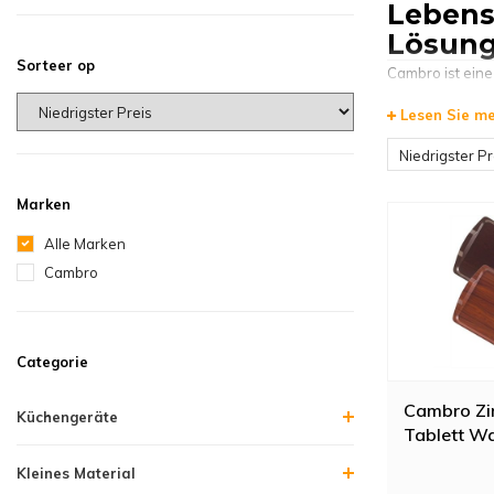
Lebens
Lösung
Sorteer op
Cambro ist eine
Catering-Untern
Lesen Sie m
und höchste Leb
ermöglicht so e
Niedrigster Pr
HorecaTraders 
Marken
Cambro 
Alle Marken
Das Cambro-Sort
Cambro
Produkte für di
Deckel, Dichtun
Produkte ihre o
Categorie
Cambro-
Cambro Zi
Küchengeräte
Bei HorecaTrad
Tablett W
Transportboxen
Lösung für Ihr
Kleines Material