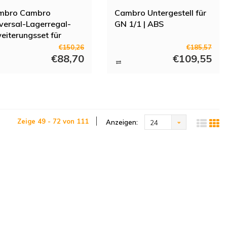
mbro Cambro
Cambro Untergestell für
versal-Lagerregal-
GN 1/1 | ABS
eiterungsset für
ics plus Regale | 610
€150,26
€185,57
tief
€88,70
€109,55
Zeige 49 - 72 von 111
Anzeigen:
24