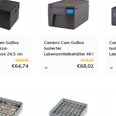
am GoBox
Cambro Cam GoBox
Ca
izza-
Isolierter
Iso
box 26,5 cm
Lebensmittelbehälter 46 l
Leb
mit großen Griffen
Lite
€109,66
€115,22
€64,74
€68,02