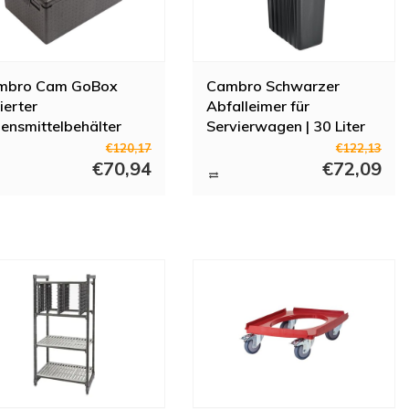
mbro Cam GoBox
Cambro Schwarzer
lierter
Abfalleimer für
ensmittelbehälter
Servierwagen | 30 Liter
tr inkl. GN-Behälter
€120,17
€122,13
 Deckel
€70,94
€72,09