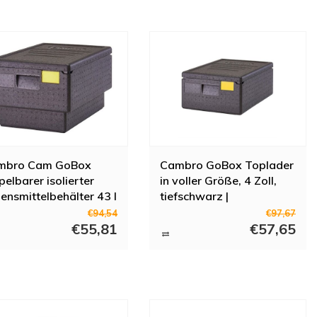
mbro Cam GoBox
Cambro GoBox Toplader
pelbarer isolierter
in voller Größe, 4 Zoll,
ensmittelbehälter 43 l
tiefschwarz |
Polypropylen | 21,5 (H) x
€94,54
€97,67
€55,81
40 (B) x 60 (T) cm
€57,65