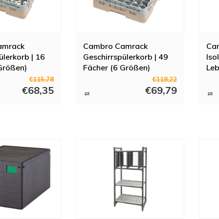
amrack
Cambro Camrack
Ca
ülerkorb | 16
Geschirrspülerkorb | 49
Iso
Größen)
Fächer (6 Größen)
Leb
43l
€115,78
€118,22
€68,35
€69,79
mit