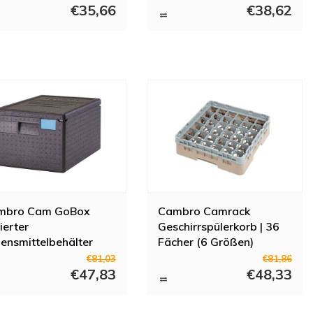
ndardsortiments ist HorecaTraders der richtige Ansprechpartner. So
€35,66
€38,62
 Cambro-Produkte die passende Lösung.
mbro Cam GoBox
Cambro Camrack
lierter
Geschirrspülerkorb | 36
ensmittelbehälter
Fächer (6 Größen)
tr
€81,03
€81,86
€47,83
€48,33