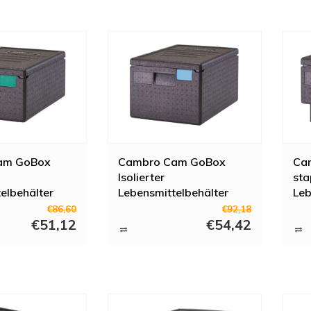
am GoBox
Cambro Cam GoBox
Ca
Isolierter
sta
elbehälter
Lebensmittelbehälter
Leb
46ltr
€86,60
€92,18
€51,12
€54,42