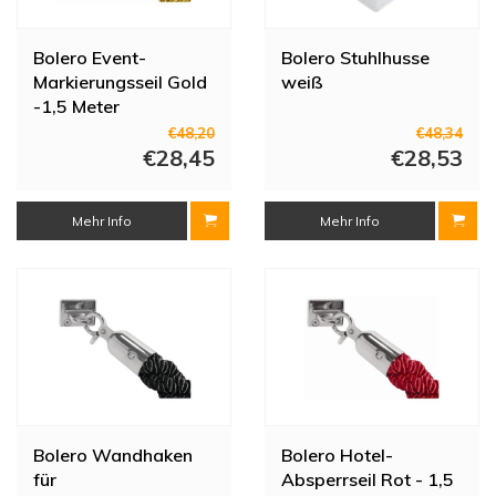
Bolero Event-
Bolero Stuhlhusse
Markierungsseil Gold
weiß
-1,5 Meter
€48,20
€48,34
€28,45
€28,53
Mehr Info
Mehr Info
Bolero Wandhaken
Bolero Hotel-
für
Absperrseil Rot - 1,5