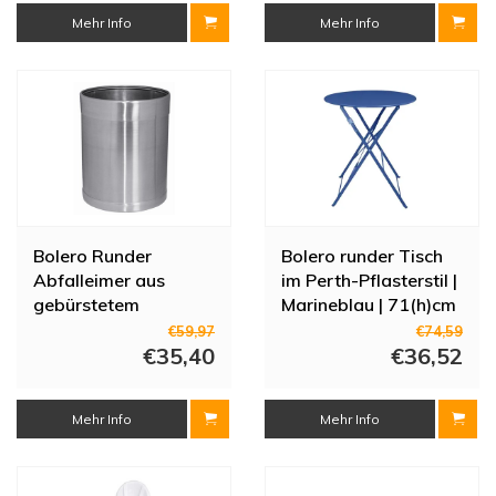
Mehr Info
Mehr Info
Bolero Runder
Bolero runder Tisch
Abfalleimer aus
im Perth-Pflasterstil |
gebürstetem
Marineblau | 71(h)cm
Edelstahl | 10 Liter
€59,97
€74,59
€35,40
€36,52
Mehr Info
Mehr Info