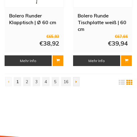
Bolero Runder
Bolero Runde
Klapptisch | Ø 60 cm
Tischplatte weiß | 60
cm
€65,93
€67,66
€38,92
€39,94
Mehr Info
Mehr Info
1
2
3
4
5
16