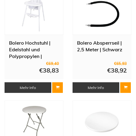
Bolero Hochstuhl |
Bolero Absperrseil |
Edelstahl und
2,5 Meter | Schwarz
Polypropylen |
Verstellbar 52-86 cm
€69,40
€65,93
| Weiß
€38,83
€38,92
Mehr Info
Mehr Info