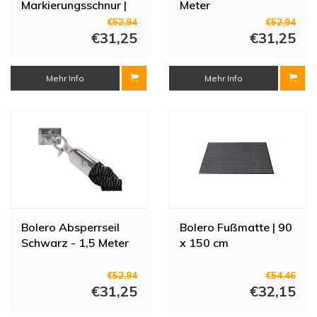
Markierungsschnur |
Meter
Nylon und Zink | 1,5
€52,94
€52,94
m
€31,25
€31,25
Mehr Info
Mehr Info
Bolero Absperrseil
Bolero Fußmatte | 90
Schwarz - 1,5 Meter
x 150 cm
€52,94
€54,46
€31,25
€32,15