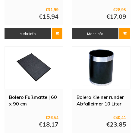
€31,99
€28,95
€15,94
€17,09
Mehr Info
Mehr Info
Bolero Fußmatte | 60
Bolero Kleiner runder
x 90 cm
Abfalleimer 10 Liter
€26,54
€40,41
€18,17
€23,85