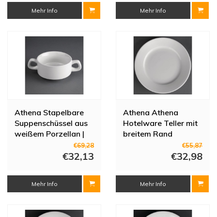
Mehr Info
Mehr Info
Athena Stapelbare
Athena Athena
Suppenschüssel aus
Hotelware Teller mit
weißem Porzellan |
breitem Rand
28,5cl 12 Stück
€69,28
€55,87
€32,13
€32,98
Mehr Info
Mehr Info