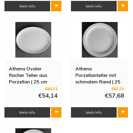
Mehr Info
Mehr Info
Athena Ovaler
Athena
flacher Teller aus
Porzellanteller mit
Porzellan | 25 cm
schmalem Rand | 25
(Stücke 12)
cm (Stücke 12)
€91,71
€97,71
€54,14
€57,68
Mehr Info
Mehr Info