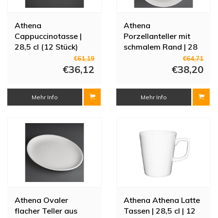
Athena
Athena
Cappuccinotasse |
Porzellanteller mit
28,5 cl (12 Stück)
schmalem Rand | 28
cm (Stück 6)
€61,19
€64,71
€36,12
€38,20
Mehr Info
Mehr Info
Athena Ovaler
Athena Athena Latte
flacher Teller aus
Tassen | 28,5 cl | 12