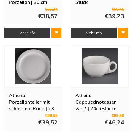
Porzellan | 30 cm
Stück
(Stück 6)
€65,34
€66,46
€38,57
€39,23
Mehr Info
Mehr Info
Athena
Athena
Porzellanteller mit
Cappuccinotassen
schmalem Rand | 23
weiß | 24c (Stücke
cm (Stücke 12)
24)
€66,95
€69,99
€39,52
€46,24