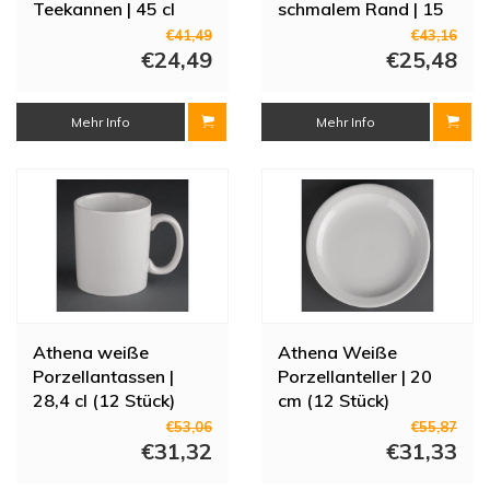
Teekannen | 45 cl
schmalem Rand | 15
cm (Stücke 12)
€41,49
€43,16
€24,49
€25,48
Mehr Info
Mehr Info
Athena weiße
Athena Weiße
Porzellantassen |
Porzellanteller | 20
28,4 cl (12 Stück)
cm (12 Stück)
€53,06
€55,87
€31,32
€31,33